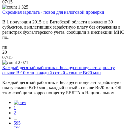
07/15
1 325
Скромная зарплата - повод для налоговой проверки
В 1 полугодии 2015 г. в Витебской области выявлено 30
субъектов, выплативших заработную плату без отражения в
регистрах бухгалтерского учета, сообщили в инспекции МНС
по...
пн
20
07/15
2 071
Каждый десятый работник в Беларуси получает зарплату
свыше Br10 млн, каждый сотый - свыше Br20 млн
Каждый десятый работник в Беларуси получает заработную
плату свыше Br10 млн, каждый сотый - свыше Br20 млн. Об
этом сообщили корреспонденту БЕЛТА в Национальном...
1
2
...
595