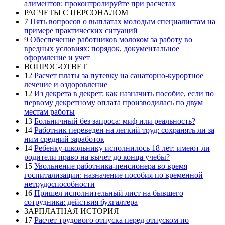
алиментов: проконтролируйте при расчетах
РАСЧЕТЫ С ПЕРСОНАЛОМ
7
Пять вопросов о выплатах молодым специалистам на
примере практических ситуаций
9
Обеспечение работников молоком за работу во
вредных условиях: порядок, документальное
оформление и учет
ВОПРОС-ОТВЕТ
12
Расчет платы за путевку на санаторно-курортное
лечение и оздоровление
12
Из декрета в декрет: как назначить пособие, если по
первому декретному оплата производилась по двум
местам работы
13
Больничный без запроса: миф или реальность?
14
Работник переведен на легкий труд: сохранять ли за
ним средний заработок
14
Ребенку-школьнику исполнилось 18 лет: имеют ли
родители право на вычет до конца учебы?
15
Увольнение работника-пенсионера во время
госпитализации: назначение пособия по временной
нетрудоспособности
16
Пришел исполнительный лист на бывшего
сотрудника: действия бухгалтера
ЗАРПЛАТНАЯ ИСТОРИЯ
17
Расчет трудового отпуска перед отпуском по