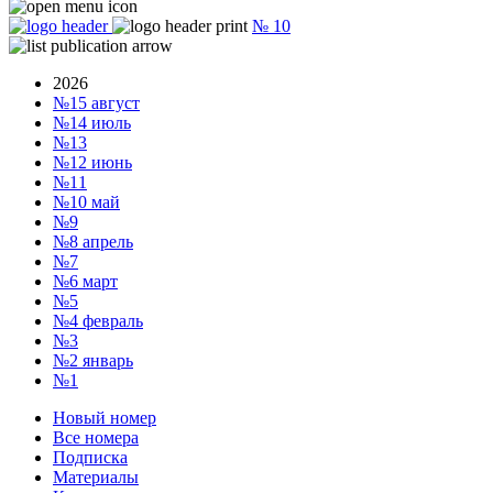
№
10
2026
№15
август
№14
июль
№13
№12
июнь
№11
№10
май
№9
№8
апрель
№7
№6
март
№5
№4
февраль
№3
№2
январь
№1
Новый номер
Все номера
Подписка
Материалы