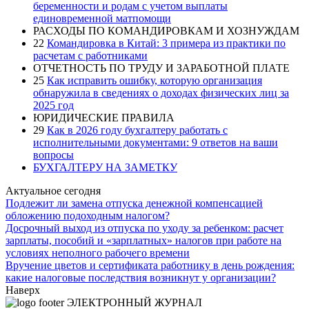
беременности и родам с учетом выплаты
единовременной матпомощи
РАСХОДЫ ПО КОМАНДИРОВКАМ И ХОЗНУЖДАМ
22
Командировка в Китай: 3 примера из практики по
расчетам с работниками
ОТЧЕТНОСТЬ ПО ТРУДУ И ЗАРАБОТНОЙ ПЛАТЕ
25
Как исправить ошибку, которую организация
обнаружила в сведениях о доходах физических лиц за
2025 год
ЮРИДИЧЕСКИЕ ПРАВИЛА
29
Как в 2026 году бухгалтеру работать с
исполнительными документами: 9 ответов на ваши
вопросы
БУХГАЛТЕРУ НА ЗАМЕТКУ
Актуальное сегодня
Подлежит ли замена отпуска денежной компенсацией
обложению подоходным налогом?
Досрочный выход из отпуска по уходу за ребенком: расчет
зарплаты, пособий и «зарплатных» налогов при работе на
условиях неполного рабочего времени
Вручение цветов и сертификата работнику в день рождения:
какие налоговые последствия возникнут у организации?
Наверх
ЭЛЕКТРОННЫЙ ЖУРНАЛ