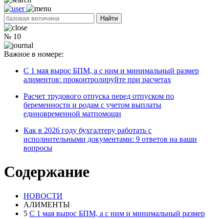
Найти
№
10
Важное в номере:
С 1 мая вырос БПМ, а с ним и минимальный размер
алиментов: проконтролируйте при расчетах
Расчет трудового отпуска перед отпуском по
беременности и родам с учетом выплаты
единовременной матпомощи
Как в 2026 году бухгалтеру работать с
исполнительными документами: 9 ответов на ваши
вопросы
Содержание
НОВОСТИ
АЛИМЕНТЫ
5
С 1 мая вырос БПМ, а с ним и минимальный размер