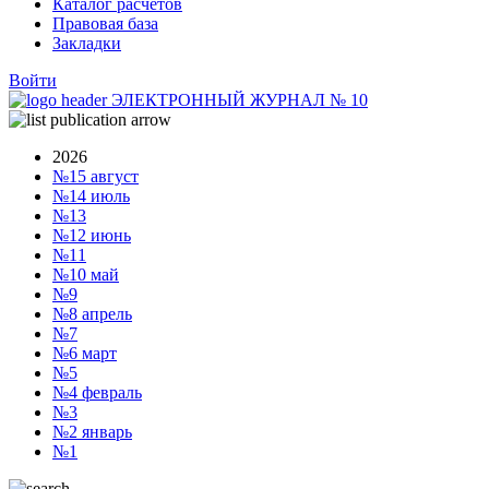
Каталог расчетов
Правовая база
Закладки
Войти
ЭЛЕКТРОННЫЙ ЖУРНАЛ
№
10
2026
№15
август
№14
июль
№13
№12
июнь
№11
№10
май
№9
№8
апрель
№7
№6
март
№5
№4
февраль
№3
№2
январь
№1