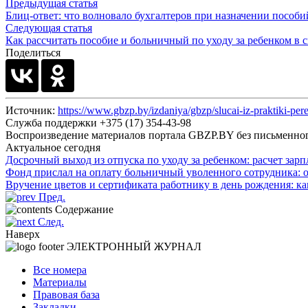
Предыдущая статья
Блиц-ответ: что волновало бухгалтеров при назначении пособий
Следующая статья
Как рассчитать пособие и больничный по уходу за ребенком в 
Поделиться
Источник:
https://www.gbzp.by/izdaniya/gbzp/slucai-iz-praktiki-pe
Служба поддержки +375 (17) 354-43-98
Воспроизведение материалов портала GBZP.BY без письм
Актуальное сегодня
Досрочный выход из отпуска по уходу за ребенком: расчет зар
Фонд прислал на оплату больничный уволенного сотрудника: 
Вручение цветов и сертификата работнику в день рождения: к
Пред.
Содержание
След.
Наверх
ЭЛЕКТРОННЫЙ ЖУРНАЛ
Все номера
Материалы
Правовая база
Закладки