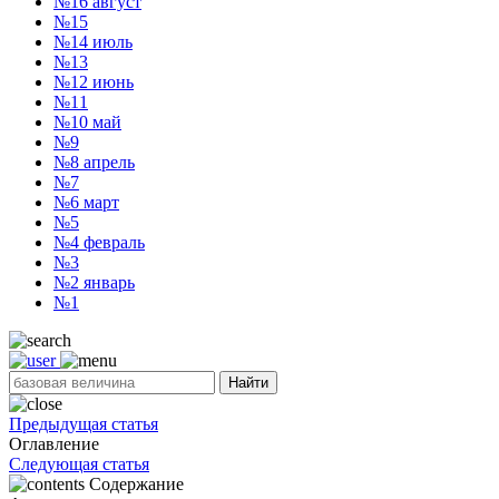
№16
август
№15
№14
июль
№13
№12
июнь
№11
№10
май
№9
№8
апрель
№7
№6
март
№5
№4
февраль
№3
№2
январь
№1
Найти
Предыдущая статья
Оглавление
Следующая статья
Содержание