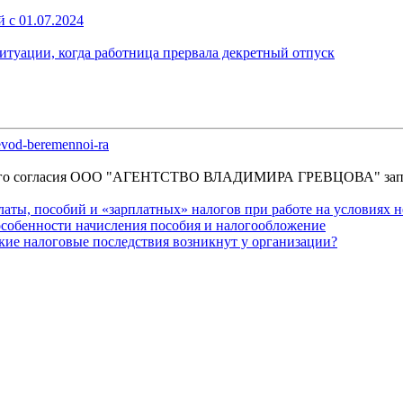
 с 01.07.2024
ситуации, когда работница прервала декретный отпуск
revod-beremennoi-ra
енного согласия OOO "АГЕНТСТВО ВЛАДИМИРА ГРЕВЦОВА" зап
платы, пособий и «зарплатных» налогов при работе на условиях 
особенности начисления пособия и налогообложение
акие налоговые последствия возникнут у организации?