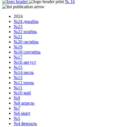
№
16
2024
№24
декабрь
№23
№22
ноябрь
№21
№20
октябрь
№19
№18
сентябрь
№17
№16
август
№15
№14
июль
№13
№12
июнь
№11
№10
май
№9
№8
апрель
№7
№6
март
№5
№4
февраль