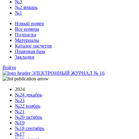
№3
№2
январь
№1
Новый номер
Все номера
Подписка
Материалы
Каталог расчетов
Правовая база
Закладки
Войти
ЭЛЕКТРОННЫЙ ЖУРНАЛ
№
16
2024
№24
декабрь
№23
№22
ноябрь
№21
№20
октябрь
№19
№18
сентябрь
№17