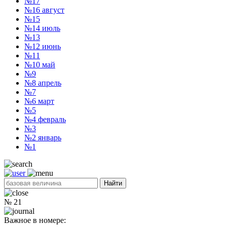
№17
№16
август
№15
№14
июль
№13
№12
июнь
№11
№10
май
№9
№8
апрель
№7
№6
март
№5
№4
февраль
№3
№2
январь
№1
Найти
№
21
Важное в номере: