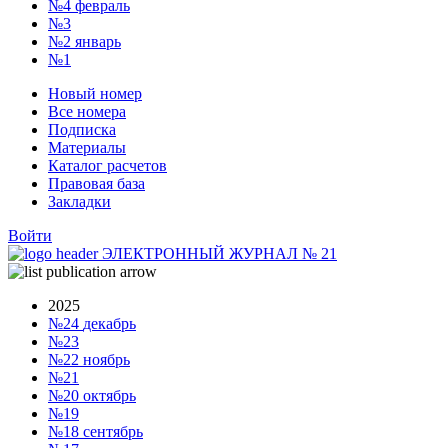
№4
февраль
№3
№2
январь
№1
Новый номер
Все номера
Подписка
Материалы
Каталог расчетов
Правовая база
Закладки
Войти
ЭЛЕКТРОННЫЙ ЖУРНАЛ
№
21
2025
№24
декабрь
№23
№22
ноябрь
№21
№20
октябрь
№19
№18
сентябрь