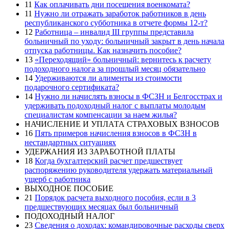
11
Как оплачивать дни посещения военкомата?
11
Нужно ли отражать заработок работников в день
республиканского субботника в отчете формы 12-т?
12
Работница – инвалид III группы представила
больничный по уходу: больничный закрыт в день начала
отпуска работницы. Как назначить пособие?
13
«Переходящий» больничный: вернитесь к расчету
подоходного налога за прошлый месяц обязательно
14
Удерживаются ли алименты из стоимости
подарочного сертификата?
14
Нужно ли начислять взносы в ФСЗН и Белгосстрах и
удерживать подоходный налог с выплаты молодым
специалистам компенсации за наем жилья?
НАЧИСЛЕНИЕ И УПЛАТА СТРАХОВЫХ ВЗНОСОВ
16
Пять примеров начисления взносов в ФСЗН в
нестандартных ситуациях
УДЕРЖАНИЯ ИЗ ЗАРАБОТНОЙ ПЛАТЫ
18
Когда бухгалтерский расчет предшествует
распоряжению руководителя удержать материальный
ущерб с работника
ВЫХОДНОЕ ПОСОБИЕ
21
Порядок расчета выходного пособия, если в 3
предшествующих месяцах был больничный
ПОДОХОДНЫЙ НАЛОГ
23
Сведения о доходах: командировочные расходы сверх