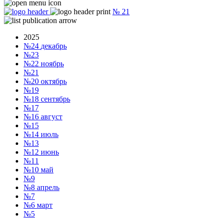
№
21
2025
№24
декабрь
№23
№22
ноябрь
№21
№20
октябрь
№19
№18
сентябрь
№17
№16
август
№15
№14
июль
№13
№12
июнь
№11
№10
май
№9
№8
апрель
№7
№6
март
№5