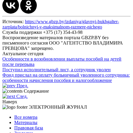
Источник:
https://www.gbzp.by/izdaniya/glavnyi-bukhgalter-
zarplata/bolnichnyi-v-maksimalnom-razmere-nichego
Служба поддержки +375 (17) 354-43-98
Воспроизведение материалов портала GBZP.BY без
письменного согласия OOO "АГЕНТСТВО ВЛАДИМИРА
ГРЕВЦОВА" запрещено.
Актуальное сегодня
Особенности в возобновлении выплаты пособий на детей
после перерыва
Поступил исполнительный лист, а сотрудник уволен
Фонд прислал на оплату больничный уволенного сотрудника:
особенности начисления пособия и налогообложение
Пред.
Содержание
След.
Наверх
ЭЛЕКТРОННЫЙ ЖУРНАЛ
Все номера
Материалы
Правовая база