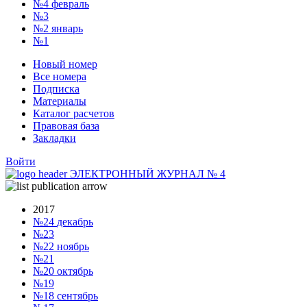
№4
февраль
№3
№2
январь
№1
Новый номер
Все номера
Подписка
Материалы
Каталог расчетов
Правовая база
Закладки
Войти
ЭЛЕКТРОННЫЙ ЖУРНАЛ
№
4
2017
№24
декабрь
№23
№22
ноябрь
№21
№20
октябрь
№19
№18
сентябрь