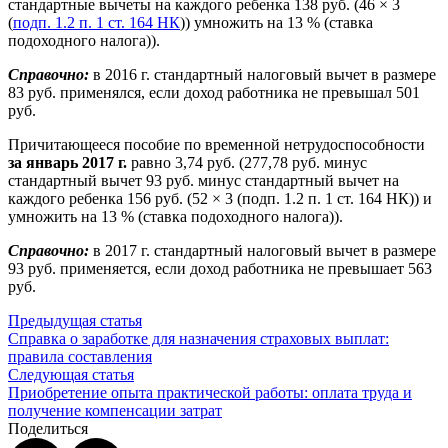
стандартные вычеты на каждого ребенка 138 руб. (46 × 3
(
подп. 1.2 п. 1 ст. 164 НК
)) умножить на 13 % (ставка
подоходного налога)).
Справочно:
в 2016 г. стандартный налоговый вычет в размере
83 руб. применялся, если доход работника не превышал 501
руб.
Причитающееся пособие по временной нетрудоспособности
за январь 2017 г.
равно 3,74 руб. (277,78 руб. минус
стандартный вычет 93 руб. минус стандартный вычет на
каждого ребенка 156 руб. (52 × 3 (подп. 1.2 п. 1 ст. 164 НК)) и
умножить на 13 % (ставка подоходного налога)).
Справочно:
в 2017 г. стандартный налоговый вычет в размере
93 руб. применяется, если доход работника не превышает 563
руб.
Предыдущая статья
Справка о заработке для назначения страховых выплат:
правила составления
Следующая статья
Приобретение опыта практической работы: оплата труда и
получение компенсации затрат
Поделиться