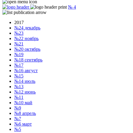
№
4
2017
№24
декабрь
№23
№22
ноябрь
№21
№20
октябрь
№19
№18
сентябрь
№17
№16
август
№15
№14
июль
№13
№12
июнь
№11
№10
май
№9
№8
апрель
№7
№6
март
№5