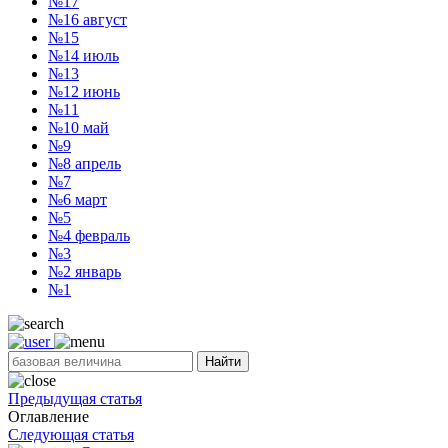
№17
№16
август
№15
№14
июль
№13
№12
июнь
№11
№10
май
№9
№8
апрель
№7
№6
март
№5
№4
февраль
№3
№2
январь
№1
Найти
Предыдущая статья
Оглавление
Следующая статья