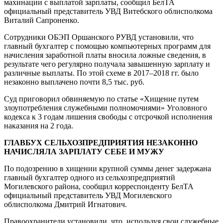
махинации с выплатой зарплаты, сообщил БелТА
официальный представитель УВД Витебского облисполкома
Виталий Сапроненко.
Сотрудники ОБЭП Оршанского РУВД установили, что
главный бухгалтер с помощью компьютерных программ для
начисления заработной платы вносила ложные сведения, в
результате чего регулярно получала завышенную зарплату и
различные выплаты. По этой схеме в 2017–2018 гг. было
незаконно выплачено почти 8,5 тыс. руб.
Суд приговорил обвиняемую по статье «Хищение путем
злоупотребления служебными полномочиями» Уголовного
кодекса к 3 годам лишения свободы с отсрочкой исполнения
наказания на 2 года.
ГЛАВБУХ СЕЛЬХОЗПРЕДПРИЯТИЯ НЕЗАКОННО
НАЧИСЛЯЛА ЗАРПЛАТУ СЕБЕ И МУЖУ
По подозрению в хищении крупной суммы денег задержана
главный бухгалтер одного из сельхозпредприятий
Могилевского района, сообщил корреспонденту БелТА
официальный представитель УВД Могилевского
облисполкома Дмитрий Игнатович.
Правоохранители установили, что, используя свои служебные