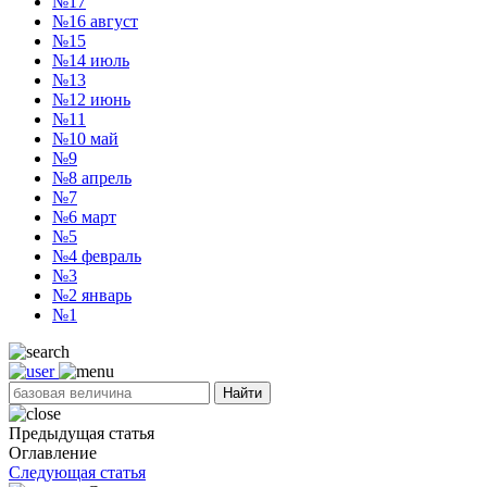
№17
№16
август
№15
№14
июль
№13
№12
июнь
№11
№10
май
№9
№8
апрель
№7
№6
март
№5
№4
февраль
№3
№2
январь
№1
Найти
Предыдущая статья
Оглавление
Следующая статья