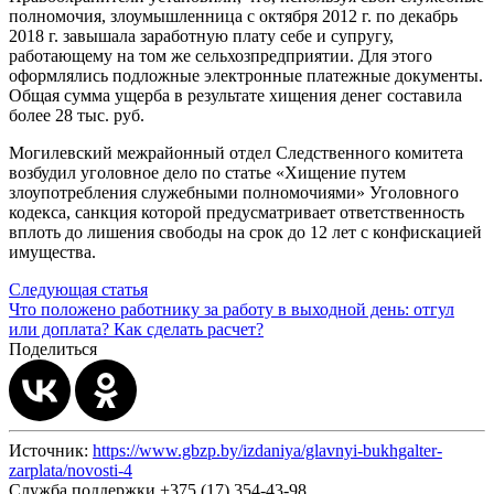
полномочия, злоумышленница с октября 2012 г. по декабрь
2018 г. завышала заработную плату себе и супругу,
работающему на том же сельхозпредприятии. Для этого
оформлялись подложные электронные платежные документы.
Общая сумма ущерба в результате хищения денег составила
более 28 тыс. руб.
Могилевский межрайонный отдел Следственного комитета
возбудил уголовное дело по статье «Хищение путем
злоупотребления служебными полномочиями» Уголовного
кодекса, санкция которой предусматривает ответственность
вплоть до лишения свободы на срок до 12 лет с конфискацией
имущества.
Следующая статья
Что положено работнику за работу в выходной день: отгул
или доплата? Как сделать расчет?
Поделиться
Источник:
https://www.gbzp.by/izdaniya/glavnyi-bukhgalter-
zarplata/novosti-4
Служба поддержки +375 (17) 354-43-98