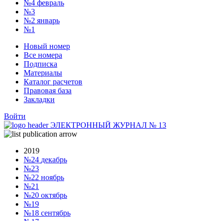
№4
февраль
№3
№2
январь
№1
Новый номер
Все номера
Подписка
Материалы
Каталог расчетов
Правовая база
Закладки
Войти
ЭЛЕКТРОННЫЙ ЖУРНАЛ
№
13
2019
№24
декабрь
№23
№22
ноябрь
№21
№20
октябрь
№19
№18
сентябрь