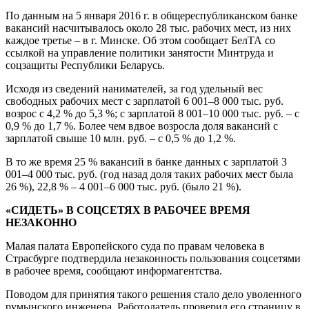
По данным на 5 января 2016 г. в общереспубликанском банке
вакансий насчитывалось около 28 тыс. рабочих мест, из них
каждое третье – в г. Минске. Об этом сообщает БелТА со
ссылкой на управление политики занятости Минтруда и
соцзащиты Республики Беларусь.
Исходя из сведений нанимателей, за год удельный вес
свободных рабочих мест с зарплатой 6 001–8 000 тыс. руб.
возрос с 4,2 % до 5,3 %; с зарплатой 8 001–10 000 тыс. руб. – с
0,9 % до 1,7 %. Более чем вдвое возросла доля вакансий с
зарплатой свыше 10 млн. руб. – с 0,5 % до 1,2 %.
В то же время 25 % вакансий в банке данных с зарплатой 3
001–4 000 тыс. руб. (год назад доля таких рабочих мест была
26 %), 22,8 % – 4 001–6 000 тыс. руб. (было 21 %).
«СИДЕТЬ» В СОЦСЕТЯХ В РАБОЧЕЕ ВРЕМЯ
НЕЗАКОННО
Малая палата Европейского суда по правам человека в
Страсбурге подтвердила незаконность пользования соцсетями
в рабочее время, сообщают информагентства.
Поводом для принятия такого решения стало дело уволенного
румынского инженера. Работодатель проверил его страницу в