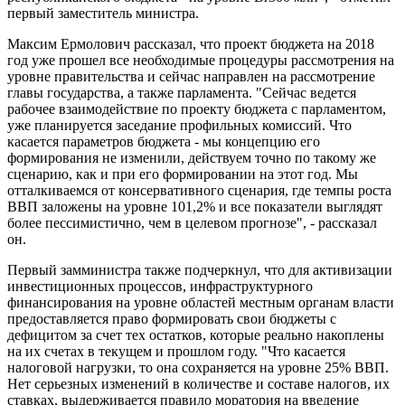
первый заместитель министра.
Максим Ермолович рассказал, что проект бюджета на 2018
год уже прошел все необходимые процедуры рассмотрения на
уровне правительства и сейчас направлен на рассмотрение
главы государства, а также парламента. "Сейчас ведется
рабочее взаимодействие по проекту бюджета с парламентом,
уже планируется заседание профильных комиссий. Что
касается параметров бюджета - мы концепцию его
формирования не изменили, действуем точно по такому же
сценарию, как и при его формировании на этот год. Мы
отталкиваемся от консервативного сценария, где темпы роста
ВВП заложены на уровне 101,2% и все показатели выглядят
более пессимистично, чем в целевом прогнозе", - рассказал
он.
Первый замминистра также подчеркнул, что для активизации
инвестиционных процессов, инфраструктурного
финансирования на уровне областей местным органам власти
предоставляется право формировать свои бюджеты с
дефицитом за счет тех остатков, которые реально накоплены
на их счетах в текущем и прошлом году. "Что касается
налоговой нагрузки, то она сохраняется на уровне 25% ВВП.
Нет серьезных изменений в количестве и составе налогов, их
ставках, выдерживается правило моратория на введение