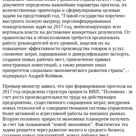
документе определены важнейшие параметры прогноза, их
количественные ориентиры и сформулированы целевые
задачи на предстоящий год. "Главой государства поручено
выстроить полную матрицу персонифицированных
поквартальных задач на 2017 год, мобилизирующих всю
вертикаль власти на достижение конкретных результатов. От
правительства и облисполкомов требуется организовать
работу руководителей всех уровней, нацелив их на
повышение эффективности производства товаров и услуг,
снижение затрат, наращивание и диверсификацию экспорта,
создание новых рабочих мест, привлечение прямых
иностранных инвестиций, а также решение иных
приоритетов социально-экономического развития страны", -
подчеркнул Андрей Кобяков.
Премьер-министр заявил, что при формировании прогноза на
2017 год определена структура прироста ВВП. "Половина - за
счет роста производительности труда на действующих
предприятиях, существенного сокращения затрат, внедрения
новых технологий и совершенствования системы управления,
более активной и агрессивной работы на внешних рынках.
Вторую половину прироста экономики планируем получить
за счет так называемой "новой экономики". Фактически эта
задача решается через развитие малого и среднего бизнеса,
создание новых предприятий, новых рабочих мест,