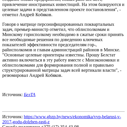
привлечение иностранных инвестиций. На этом базируются и
целевые задачи в представленном проекте постановления", -
отметил Андрей Кобяков.
Говоря о матрице персонифицированных поквартальных
задач, премьер-министр отметил, что облисполкомам и
Минскому горисполкому необходимо в сжатые сроки принять
все необходимые решения по доведению ключевых
показателей эффективности председателям гор-,
райисполкомов и главам администраций районов в Минске.
"Основные целевые ориентиры известны. Прошу Белстат
активно включиться в эту работу вместе с Минэкономики и
облисполкомами для формирования полной и правильно
структурированной матрицы задач всей вертикали власти", -
резюмировал Андрей Кобяков.
Источник:
БелТА
Источник:
https://www.gbzp.by/news/ekonomika/vvp-belarusi-v-
2017-godu-dolzhen-rasti-z
Служба поддержки +375 (17) 354-43-98