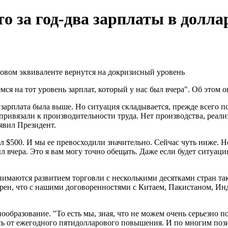
то за год-два зарплаты в долл
ся на тот уровень зарплат, который у нас был вчера". Об этом о
с зарплата была выше. Но ситуация складывается, прежде всего 
привязали к производительности труда. Нет производства, реализ
аявил Президент.
ал $500. И мы ее превосходили значительно. Сейчас чуть ниже. Но
был вчера. Это я вам могу точно обещать. Даже если будет ситуа
занимаются развитием торговли с несколькими десятками стран т
верен, что с нашими договоренностями с Китаем, Пакистаном, И
нообразование. "То есть мы, зная, что не можем очень серьезно 
ь от ежегодного пятидолларового повышения. И по многим пози