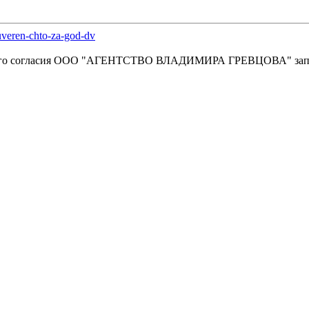
uveren-chto-za-god-dv
енного согласия OOO "АГЕНТСТВО ВЛАДИМИРА ГРЕВЦОВА" зап