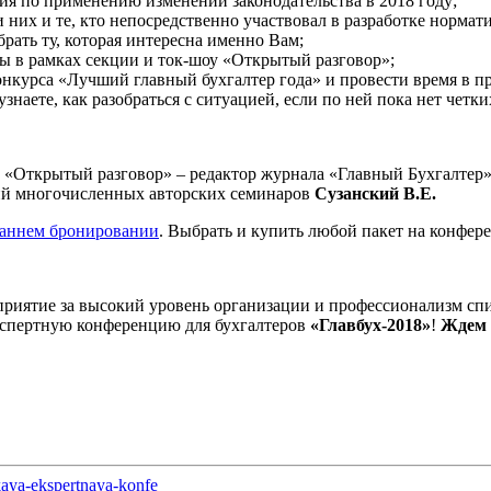
я по применению изменений законодательства в 2018 году;
и них и те, кто непосредственно участвовал в разработке нормат
ать ту, которая интересна именно Вам;
ы в рамках секции и ток-шоу «Открытый разговор»;
нкурса «Лучший главный бухгалтер года» и провести время в п
аете, как разобраться с ситуацией, если по ней пока нет четки
 «Открытый разговор» – редактор журнала «Главный Бухгалтер»,
щий многочисленных авторских семинаров
Сузанский В.Е.
раннем бронировании
. Выбрать и купить любой пакет на конфе
риятие за высокий уровень организации и профессионализм спи
кспертную конференцию для бухгалтеров
«Главбух-2018»
!
Ждем В
kaya-ekspertnaya-konfe