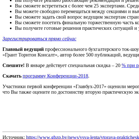
Вы получите реально работающие рекомендации и решени
Вы сможете встретиться с более чем 25 экспертами. Сред
Вы можете свободно перемещаться между секциями и выбр
Вы сможете задать свой вопрос ведущим экспертам стран
Вы сможете посетить финальную торжественную часть ко
Вы получите готовые решения практических ситуаций и узн
Зарегистрироваться прямо сейчас
Главный ведущий
профессионального бухгалтерского ток-шоу
«Грант Торнтон Консалт», автор более 500 публикаций, веду
Спешите!
В январе действует специальная скидка – 20
% при 
Скачать
программу Конференции-2018
.
Участники первой конференции «Главбух-2017» оценили мероп
что Вы также оцените по достоинству вторую практическую э
Источник:
https://www.gbzp.by/news/vsya-lenta/vtoraya-praktiches