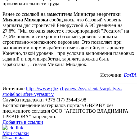
производительности труда.
Ранее со ссылкой на заместителя Министра энергетики
Михаила Михадюка
сообщалось, что базовый уровень
зарплаты для строителей Белорусской АЭС увеличен на
27,6%. "Мы сегодня вместе с госкорпорацией "Росатом" на
27,6% подняли синхронно базовый уровень зарплаты
строительно-монтажного персонала. Это позволяет при
выполнении норм выработки иметь достойную зарплату.
Конечно, такой уровень - при условии выполнения плановых
заданий и норм выработки, зарплата должна быть
заработана", - сказал Михаил Михадюк.
Источник:
БелТА
Источник:
https://www.gbzp.by/news/vsya-lenta/zarplaty-v-
stroitelnoi-sfere-vyrastut-v
Служба поддержки +375 (17) 354-43-98
Воспроизведение материалов портала GBZP.BY без
письменного согласия OOO "АГЕНТСТВО ВЛАДИМИРА
ГРЕВЦОВА" запрещено.
Добавить в ссылки
Мои ссылки