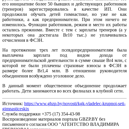
его инициативе более 50 бывших и действующих работников
(тренеров) зарегистрировались в качестве ИП. Они
продолжили обучать детей гимнастике, но уже не как
работники, а как предприниматели. При этом ничего не
изменилось. Функции работников, режим и место их работы
остались прежними. Вместе с тем с зарплаты тренеров (а у
некоторых она достигала Br10 тыс.) не уплачивались
отчисления в ФСЗН.
На протяжении трех лет псевдопредпринимателям была
выплачена зарплата под видом дохода от
предпринимательской деятельности в сумме свыше Br4 млн, с
которой не были уплачены страховые взносы в ФСЗН в
размере более Br1,4 млн. В отношении руководителя
объединения возбуждено уголовное дело.
В данный момент общественное объединение продолжает
работать. Дети занимаются во всех филиалах в клубной сети.
Источник:
https://www.gbzp.by/novosti/kgk-vladelec-krupnoi-seti-
gimnasticeskix
Служба поддержки +375 (17) 354-43-98
Воспроизведение материалов портала GBZP.BY без
письменного согласия OOO "АГЕНТСТВО ВЛАДИМИРА