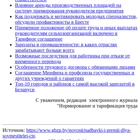
Влияние аренды производственных площадей на
систему премирования руководителя предприятия
Как поддержать и мотивировать молодых специалистов,
обсудили профактивисты в Бресте
Примерное положение об оплате труда и иных выплатах
руководителям сельхозорганизаций включено в
Тарифное соглашение
Зарплаты в промышленности: в каких отраслях
зарабатывают больше всего
Возможные последствия для работника при отказе от
временного перевода
Особенности трудового договора с обязанными лицами
Соглашение Минфина и профсоюза государственных и
других учреждений о гарантиях
Топ-10 городов и районов с самой высокой зарплатой в
Беларуси
С уважением, редакция электронного журнала
"Нормирование и тарификация труда
Источник:
https://www.gbzp.by/novosti/nadbavki-i-premii-dlya-
sovmestitelei-cto