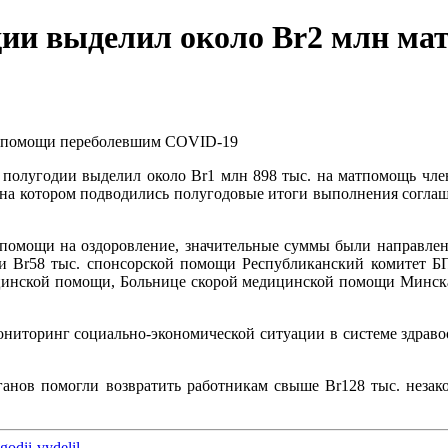
одии выделил около Br2 млн м
 полугодии выделил около Br1 млн 898 тыс. на матпомощь чл
, на котором подводились полугодовые итоги выполнения согла
помощи на оздоровление, значительные суммы были направлены 
и Br58 тыс. спонсорской помощи Республиканский комитет БП
ицинской помощи, Больнице скорой медицинской помощи Минск
ниторинг социально-экономической ситуации в системе здравоо
рганов помогли возвратить работникам свыше Br128 тыс. неза
odii-vydelil-