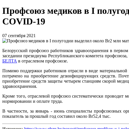
Профсоюз медиков в I полуг
COVID-19
07 сентября 2021
Белорусский профсоюз работников здравоохранения в первом
заседании президиума Республиканского комитета профсоюза
БЕЛТА
в отраслевом профсоюзе.
Помимо поддержки работников отрасли в виде материальной 
потрачено на приобретение дезинфицирующих средств. Почт
приобретение средств защиты четырем станциям скорой мед
здравоохранения.
Кроме того, отраслевой профсоюз систематически проводит мо
нормировании и оплате труда.
В частности, за январь - июнь специалисты профсоюзных о
показатель за прошлый год составил около Br52,4 тыс.
Источник:
https://www.gbzp.by/novosti/profsoyuz-medikov-v-i-polug