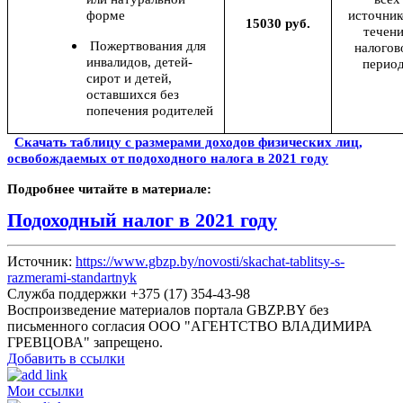
форме
источник
15030 руб.
течен
Пожертвования для
налогов
инвалидов, детей-
перио
сирот и детей,
оставшихся без
попечения родителей
Скачать таблицу с размерами доходов физических лиц,
освобождаемых от подоходного налога в 2021 году
Подробнее читайте в материале:
Подоходный налог в 2021 году
Источник:
https://www.gbzp.by/novosti/skachat-tablitsy-s-
razmerami-standartnyk
Служба поддержки +375 (17) 354-43-98
Воспроизведение материалов портала GBZP.BY без
письменного согласия OOO "АГЕНТСТВО ВЛАДИМИРА
ГРЕВЦОВА" запрещено.
Добавить в ссылки
Мои ссылки