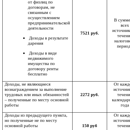
от физлиц по
договорам, не
связанным с
осуществлением
В сумме
предпринимательской
всех
деятельности
источник
7521 руб.
течен
Доходы в результате
налогов
дарения
перио
Доходы в виде
недвижимого
имущества по
договору ренты
бесплатно
Доходы, не являющиеся
От кажд
вознаграждением за выполнение
источник
трудовых или иных обязанностей
2272 руб.
течен
– полученные по месту основной
календар
работы
года
Доходы из предыдущего пункта,
От кажд
но полученные не по месту
источник
основной работы
150 руб
течен