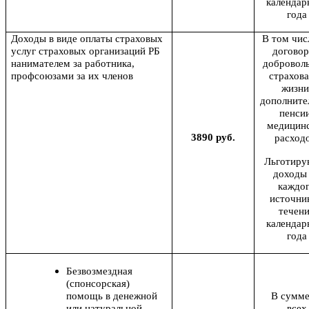
календар
года
Доходы в виде оплаты страховых
В том чис
услуг страховых организаций РБ
догово
нанимателем за работника,
добровол
профсоюзами за их членов
страхов
жизни
дополните
пенсии
медицин
3890 руб.
расходо
Льготиру
доходы
каждо
источник
течен
календар
года
Безвозмездная
(спонсорская)
помощь в денежной
В сумме
или натуральной
всех