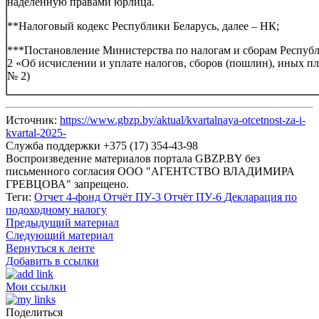
наделенную правами юрлица.
**Налоговый кодекс Республики Беларусь, далее – НК;
***Постановление Министерства по налогам и сборам Республи
2 «Об исчислении и уплате налогов, сборов (пошлин), иных п
№ 2)
Источник:
https://www.gbzp.by/aktual/kvartalnaya-otcetnost-za-i-
kvartal-2025-
Служба поддержки +375 (17) 354-43-98
Воспроизведение материалов портала GBZP.BY без
письменного согласия OOO "АГЕНТСТВО ВЛАДИМИРА
ГРЕВЦОВА" запрещено.
Теги:
Отчет 4-фонд
Отчёт ПУ-3
Отчёт ПУ-6
Декларация по
подоходному налогу
Предыдущий материал
Следующий материал
Вернуться к ленте
Добавить в ссылки
Мои ссылки
Поделиться