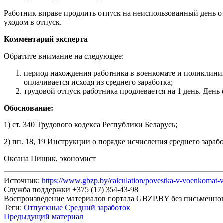
Работник вправе продлить отпуск на неиспользованный день от
уходом в отпуск.
Комментарий эксперта
Обратите внимание на следующее:
период нахождения работника в военкомате и поликлини
оплачивается исходя из среднего заработка;
трудовой отпуск работника продлевается на 1 день. День 
Обоснование:
1) ст. 340 Трудового кодекса Республики Беларусь;
2) пп. 18, 19 Инструкции о порядке исчисления среднего зара
Оксана Пищик, экономист
Источник:
https://www.gbzp.by/calculation/povestka-v-voenkomat-
Служба поддержки +375 (17) 354-43-98
Воспроизведение материалов портала GBZP.BY без письм
Теги:
Отпускные
Средний заработок
Предыдущий материал