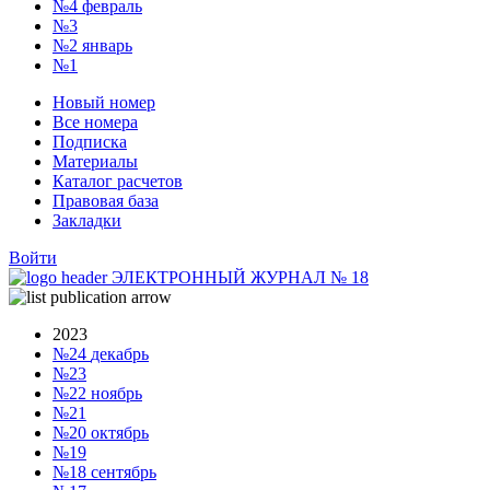
№4
февраль
№3
№2
январь
№1
Новый номер
Все номера
Подписка
Материалы
Каталог расчетов
Правовая база
Закладки
Войти
ЭЛЕКТРОННЫЙ ЖУРНАЛ
№
18
2023
№24
декабрь
№23
№22
ноябрь
№21
№20
октябрь
№19
№18
сентябрь