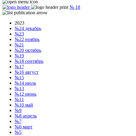
№
18
2023
№24
декабрь
№23
№22
ноябрь
№21
№20
октябрь
№19
№18
сентябрь
№17
№16
август
№15
№14
июль
№13
№12
июнь
№11
№10
май
№9
№8
апрель
№7
№6
март
№5