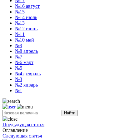
№17
№16
август
№15
№14
июль
№13
№12
июнь
№11
№10
май
№9
№8
апрель
№7
№6
март
№5
№4
февраль
№3
№2
январь
№1
Найти
Предыдущая статья
Оглавление
Следующая статья