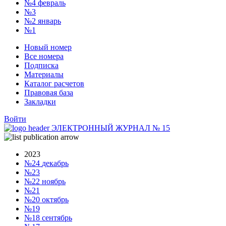
№4
февраль
№3
№2
январь
№1
Новый номер
Все номера
Подписка
Материалы
Каталог расчетов
Правовая база
Закладки
Войти
ЭЛЕКТРОННЫЙ ЖУРНАЛ
№
15
2023
№24
декабрь
№23
№22
ноябрь
№21
№20
октябрь
№19
№18
сентябрь