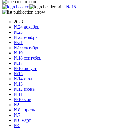
№
15
2023
№24
декабрь
№23
№22
ноябрь
№21
№20
октябрь
№19
№18
сентябрь
№17
№16
август
№15
№14
июль
№13
№12
июнь
№11
№10
май
№9
№8
апрель
№7
№6
март
№5