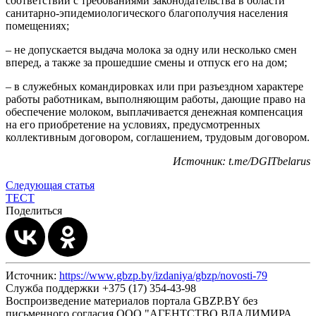
соответствии с требованиями законодательства в области
санитарно-эпидемиологического благополучия населения
помещениях;
– не допускается выдача молока за одну или несколько смен
вперед, а также за прошедшие смены и отпуск его на дом;
– в служебных командировках или при разъездном характере
работы работникам, выполняющим работы, дающие право на
обеспечение молоком, выплачивается денежная компенсация
на его приобретение на условиях, предусмотренных
коллективным договором, соглашением, трудовым договором.
Источник: t.me/DGITbelarus
Следующая статья
ТЕСТ
Поделиться
Источник:
https://www.gbzp.by/izdaniya/gbzp/novosti-79
Служба поддержки +375 (17) 354-43-98
Воспроизведение материалов портала GBZP.BY без
письменного согласия OOO "АГЕНТСТВО ВЛАДИМИРА