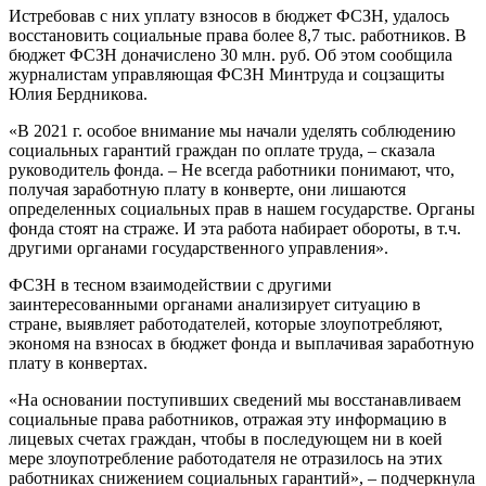
Истребовав с них уплату взносов в бюджет ФСЗН, удалось
восстановить социальные права более 8,7 тыс. работников. В
бюджет ФСЗН доначислено 30 млн. руб. Об этом сообщила
журналистам управляющая ФСЗН Минтруда и соцзащиты
Юлия Бердникова.
«В 2021 г. особое внимание мы начали уделять соблюдению
социальных гарантий граждан по оплате труда, – сказала
руководитель фонда. – Не всегда работники понимают, что,
получая заработную плату в конверте, они лишаются
определенных социальных прав в нашем государстве. Органы
фонда стоят на страже. И эта работа набирает обороты, в т.ч.
другими органами государственного управления».
ФСЗН в тесном взаимодействии с другими
заинтересованными органами анализирует ситуацию в
стране, выявляет работодателей, которые злоупотребляют,
экономя на взносах в бюджет фонда и выплачивая заработную
плату в конвертах.
«На основании поступивших сведений мы восстанавливаем
социальные права работников, отражая эту информацию в
лицевых счетах граждан, чтобы в последующем ни в коей
мере злоупотребление работодателя не отразилось на этих
работниках снижением социальных гарантий», – подчеркнула