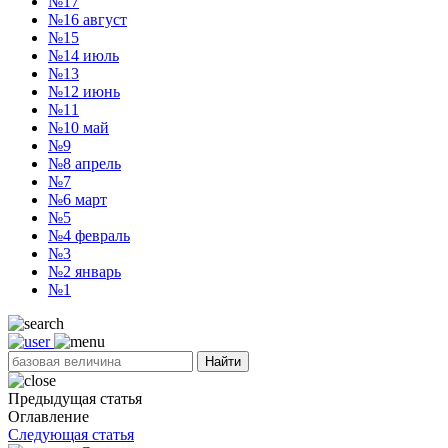
№17
№16
август
№15
№14
июль
№13
№12
июнь
№11
№10
май
№9
№8
апрель
№7
№6
март
№5
№4
февраль
№3
№2
январь
№1
Найти
Предыдущая статья
Оглавление
Следующая статья