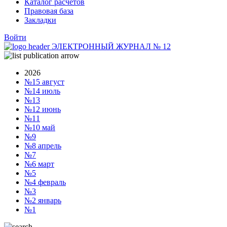
Каталог расчетов
Правовая база
Закладки
Войти
ЭЛЕКТРОННЫЙ ЖУРНАЛ
№
12
2026
№15
август
№14
июль
№13
№12
июнь
№11
№10
май
№9
№8
апрель
№7
№6
март
№5
№4
февраль
№3
№2
январь
№1