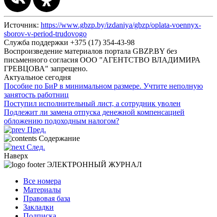
Источник:
https://www.gbzp.by/izdaniya/gbzp/oplata-voennyx-
sborov-v-period-trudovogo
Служба поддержки +375 (17) 354-43-98
Воспроизведение материалов портала GBZP.BY без
письменного согласия OOO "АГЕНТСТВО ВЛАДИМИРА
ГРЕВЦОВА" запрещено.
Актуальное сегодня
Пособие по БиР в минимальном размере. Учтите неполную
занятость работниц
Поступил исполнительный лист, а сотрудник уволен
Подлежит ли замена отпуска денежной компенсацией
обложению подоходным налогом?
Пред.
Содержание
След.
Наверх
ЭЛЕКТРОННЫЙ ЖУРНАЛ
Все номера
Материалы
Правовая база
Закладки
Подписка