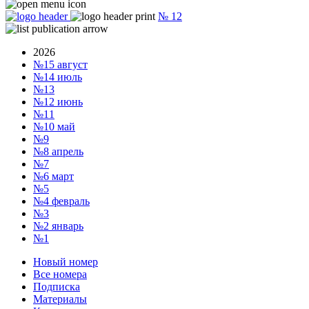
№
12
2026
№15
август
№14
июль
№13
№12
июнь
№11
№10
май
№9
№8
апрель
№7
№6
март
№5
№4
февраль
№3
№2
январь
№1
Новый номер
Все номера
Подписка
Материалы