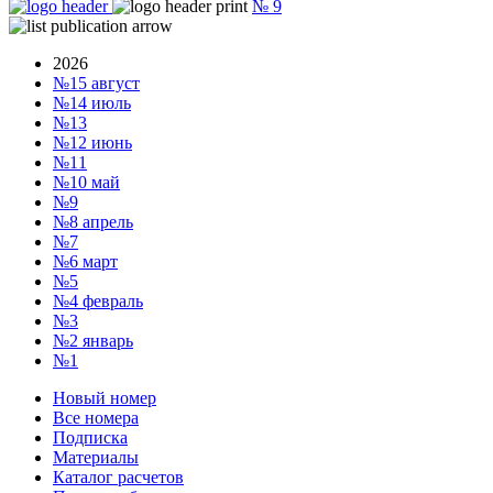
№
9
2026
№15
август
№14
июль
№13
№12
июнь
№11
№10
май
№9
№8
апрель
№7
№6
март
№5
№4
февраль
№3
№2
январь
№1
Новый номер
Все номера
Подписка
Материалы
Каталог расчетов