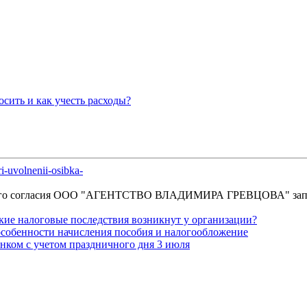
осить и как учесть расходы?
i-uvolnenii-osibka-
енного согласия OOO "АГЕНТСТВО ВЛАДИМИРА ГРЕВЦОВА" зап
акие налоговые последствия возникнут у организации?
особенности начисления пособия и налогообложение
енком с учетом праздничного дня 3 июля