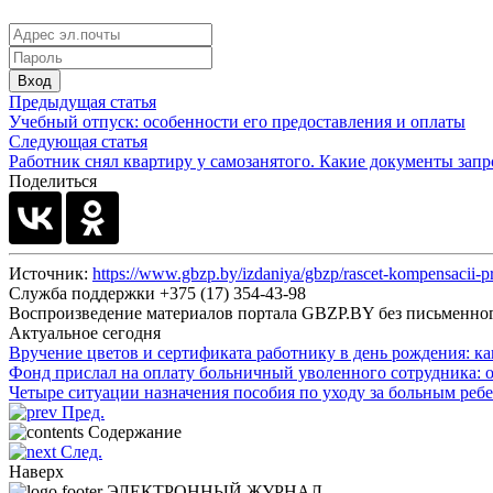
Вход
Предыдущая статья
Учебный отпуск: особенности его предоставления и оплаты
Следующая статья
Работник снял квартиру у самозанятого. Какие документы запр
Поделиться
Источник:
https://www.gbzp.by/izdaniya/gbzp/rascet-kompensacii-pr
Служба поддержки +375 (17) 354-43-98
Воспроизведение материалов портала GBZP.BY без письм
Актуальное сегодня
Вручение цветов и сертификата работнику в день рождения: к
Фонд прислал на оплату больничный уволенного сотрудника: 
Четыре ситуации назначения пособия по уходу за больным реб
Пред.
Содержание
След.
Наверх
ЭЛЕКТРОННЫЙ ЖУРНАЛ