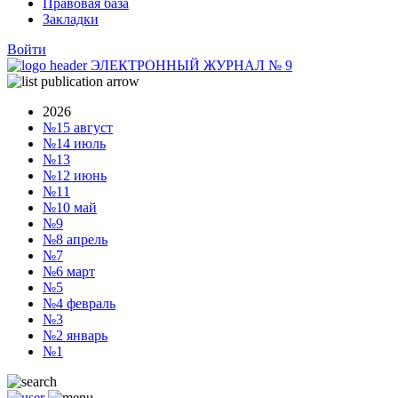
Правовая база
Закладки
Войти
ЭЛЕКТРОННЫЙ ЖУРНАЛ
№
9
2026
№15
август
№14
июль
№13
№12
июнь
№11
№10
май
№9
№8
апрель
№7
№6
март
№5
№4
февраль
№3
№2
январь
№1