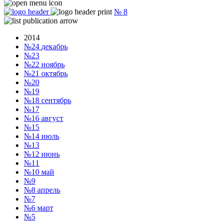
№
8
2014
№24
декабрь
№23
№22
ноябрь
№21
октябрь
№20
№19
№18
сентябрь
№17
№16
август
№15
№14
июль
№13
№12
июнь
№11
№10
май
№9
№8
апрель
№7
№6
март
№5