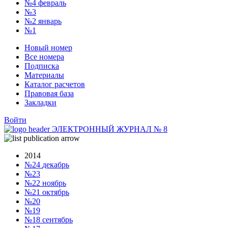
№4
февраль
№3
№2
январь
№1
Новый номер
Все номера
Подписка
Материалы
Каталог расчетов
Правовая база
Закладки
Войти
ЭЛЕКТРОННЫЙ ЖУРНАЛ
№
8
2014
№24
декабрь
№23
№22
ноябрь
№21
октябрь
№20
№19
№18
сентябрь