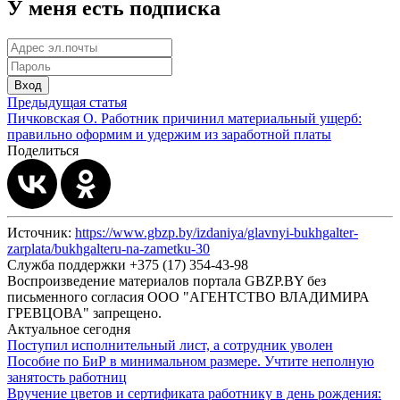
У меня есть подписка
Вход
Предыдущая статья
Пичковская О. Работник причинил материальный ущерб:
правильно оформим и удержим из заработной платы
Поделиться
Источник:
https://www.gbzp.by/izdaniya/glavnyi-bukhgalter-
zarplata/bukhgalteru-na-zametku-30
Служба поддержки +375 (17) 354-43-98
Воспроизведение материалов портала GBZP.BY без
письменного согласия OOO "АГЕНТСТВО ВЛАДИМИРА
ГРЕВЦОВА" запрещено.
Актуальное сегодня
Поступил исполнительный лист, а сотрудник уволен
Пособие по БиР в минимальном размере. Учтите неполную
занятость работниц
Вручение цветов и сертификата работнику в день рождения: