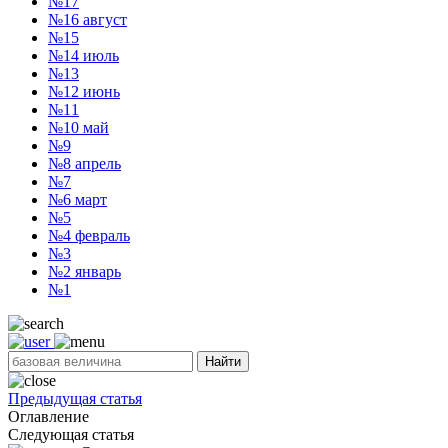
№17
№16
август
№15
№14
июль
№13
№12
июнь
№11
№10
май
№9
№8
апрель
№7
№6
март
№5
№4
февраль
№3
№2
январь
№1
Найти
Предыдущая статья
Оглавление
Следующая статья