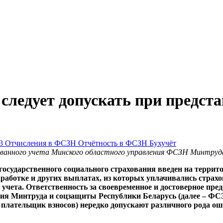
 следует допускать при предс
-3
Отчисления в ФСЗН
Отчётность в ФСЗН
Бухучёт
ованного учета Минского областного управления ФСЗН Минтруд
сударственного социального страхования введен на территор
аработке и других выплатах, из которых уплачивались страх
ета. Ответственность за своевременное и достоверное предс
ния Минтруда и соцзащиты Республики Беларусь (далее – Ф
 – плательщик взносов) нередко допускают различного рода 