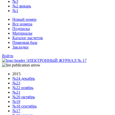
№3
№2
январь
№1
Новый номер
Все номера
Подписка
Материалы
Каталог расчетов
Правовая база
Закладки
Войти
ЭЛЕКТРОННЫЙ ЖУРНАЛ
№
17
2015
№24
декабрь
№23
№22
ноябрь
№21
№20
октябрь
№19
№18
сентябрь
№17