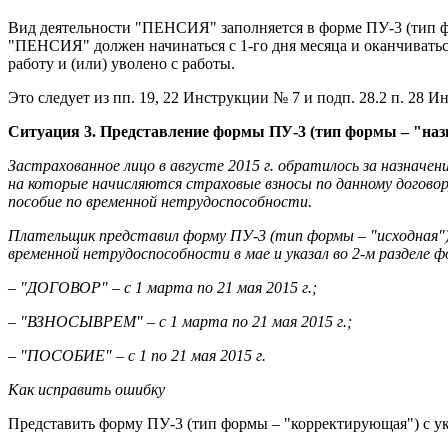
Вид деятельности "ПЕНСИЯ" заполняется в форме ПУ-3 (тип фо
"ПЕНСИЯ" должен начинаться с 1-го дня месяца и оканчиваться
работу и (или) уволено с работы.
Это следует из пп. 19, 22 Инструкции № 7 и подп. 28.2 п. 28 
Ситуация 3. Представление формы ПУ-3 (тип формы – "наз
Застрахованное лицо в августе 2015 г. обратилось за назначен
на которые начисляются страховые взносы по данному договору,
пособие по временной нетрудоспособности.
Плательщик представил форму ПУ-3 (тип формы – "исходная") п
временной нетрудоспособности в мае и указал во 2-м разделе
– "ДОГОВОР" – с 1 марта по 21 мая 2015 г.;
– "ВЗНОСЫВРЕМ" – с 1 марта по 21 мая 2015 г.;
– "ПОСОБИЕ" – с 1 по 21 мая 2015 г.
Как исправить ошибку
Представить форму ПУ-3 (тип формы – "корректирующая") с ук