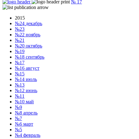
№
17
2015
№24
декабрь
№23
№22
ноябрь
№21
№20
октябрь
№19
№18
сентябрь
№17
№16
август
№15
№14
июль
№13
№12
июнь
№11
№10
май
№9
№8
апрель
№7
№6
март
№5
№4
февраль