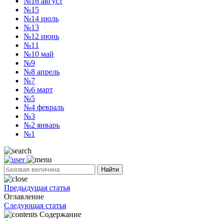
№16
август
№15
№14
июль
№13
№12
июнь
№11
№10
май
№9
№8
апрель
№7
№6
март
№5
№4
февраль
№3
№2
январь
№1
Найти
Предыдущая статья
Оглавление
Следующая статья
Содержание