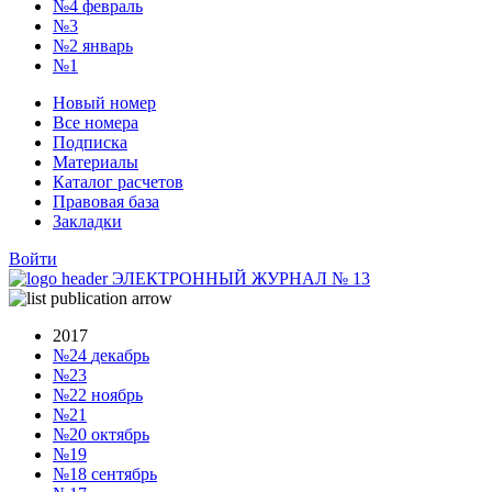
№4
февраль
№3
№2
январь
№1
Новый номер
Все номера
Подписка
Материалы
Каталог расчетов
Правовая база
Закладки
Войти
ЭЛЕКТРОННЫЙ ЖУРНАЛ
№
13
2017
№24
декабрь
№23
№22
ноябрь
№21
№20
октябрь
№19
№18
сентябрь