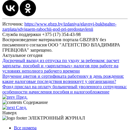
Источник:
https://www.gbzp.by/izdaniya/glavnyi-bukhgalter-
zarplata/sdvigaem-rabochii-god-pri-predostavlenii
Служба поддержки +375 (17) 354-43-98
Воспроизведение материалов портала GBZP.BY без
письменного согласия OOO "АГЕНТСТВО ВЛАДИМИРА
ГРЕВЦОВА" запрещено.
Актуальное сегодня
Досрочный выход из отпуска по уходу за ребенком: расчет
зарплаты, пособий и «зарплатных» налогов при работе на
условиях неполного рабочего времени
Вручение цветов и сертификата работнику в день рождения:
какие налоговые последствия возникнут у организации?
Фонд прислал на оплату больничный уволенного сотрудника:
особенности начисления пособия и налогообложение
Пред.
Содержание
След.
Наверх
ЭЛЕКТРОННЫЙ ЖУРНАЛ
Все номера