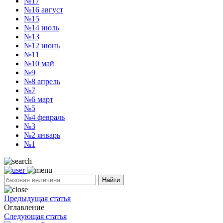
№17
№16
август
№15
№14
июль
№13
№12
июнь
№11
№10
май
№9
№8
апрель
№7
№6
март
№5
№4
февраль
№3
№2
январь
№1
Найти
Предыдущая статья
Оглавление
Следующая статья