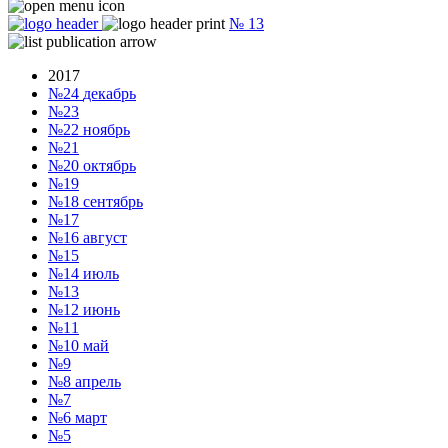
№
13
2017
№24
декабрь
№23
№22
ноябрь
№21
№20
октябрь
№19
№18
сентябрь
№17
№16
август
№15
№14
июль
№13
№12
июнь
№11
№10
май
№9
№8
апрель
№7
№6
март
№5