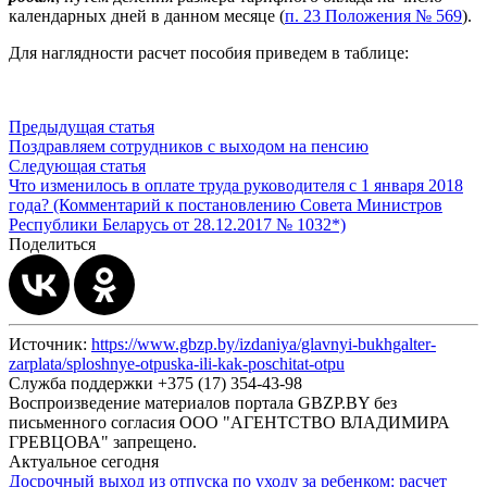
календарных дней в данном месяце (
п. 23 Положения № 569
).
Для наглядности расчет пособия приведем в таблице:
Предыдущая статья
Поздравляем сотрудников с выходом на пенсию
Следующая статья
Что изменилось в оплате труда руководителя с 1 января 2018
года? (Комментарий к постановлению Совета Министров
Республики Беларусь от 28.12.2017 № 1032*)
Поделиться
Источник:
https://www.gbzp.by/izdaniya/glavnyi-bukhgalter-
zarplata/sploshnye-otpuska-ili-kak-poschitat-otpu
Служба поддержки +375 (17) 354-43-98
Воспроизведение материалов портала GBZP.BY без
письменного согласия OOO "АГЕНТСТВО ВЛАДИМИРА
ГРЕВЦОВА" запрещено.
Актуальное сегодня
Досрочный выход из отпуска по уходу за ребенком: расчет