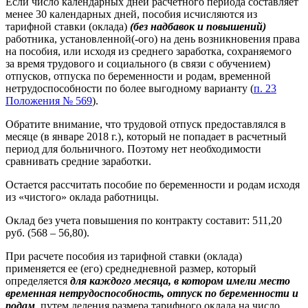
Если число календарных дней расчетного периода составляет
менее 30 календарных дней, пособия исчисляются из
тарифной ставки (оклада)
(без надбавок и повышений)
работника, установленной(-ого) на день возникновения права
на пособия, или исходя из среднего заработка, сохраняемого
за время трудового и социального (в связи с обучением)
отпусков, отпуска по беременности и родам, временной
нетрудоспособности по более выгодному варианту (
п. 23
Положения № 569
).
Обратите внимание, что трудовой отпуск предоставлялся в
месяце (в январе 2018 г.), который не попадает в расчетный
период для больничного. Поэтому нет необходимости
сравнивать средние заработки.
Остается рассчитать пособие по беременности и родам исходя
из «чистого» оклада работницы.
Оклад без учета повышения по контракту составит: 511,20
руб. (568 – 56,80).
При расчете пособия из тарифной ставки (оклада)
применяется ее (его) среднедневной размер, который
определяется
для каждого месяца, в котором имели место
временная нетрудоспособность, отпуск по беременности и
родам
, путем деления размера тарифного оклада на число