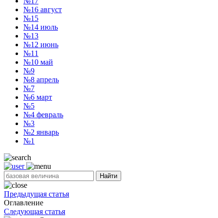
№17
№16
август
№15
№14
июль
№13
№12
июнь
№11
№10
май
№9
№8
апрель
№7
№6
март
№5
№4
февраль
№3
№2
январь
№1
Найти
Предыдущая статья
Оглавление
Следующая статья