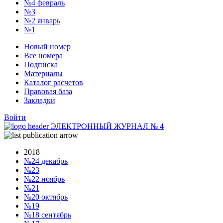
№4
февраль
№3
№2
январь
№1
Новый номер
Все номера
Подписка
Материалы
Каталог расчетов
Правовая база
Закладки
Войти
ЭЛЕКТРОННЫЙ ЖУРНАЛ
№
4
2018
№24
декабрь
№23
№22
ноябрь
№21
№20
октябрь
№19
№18
сентябрь