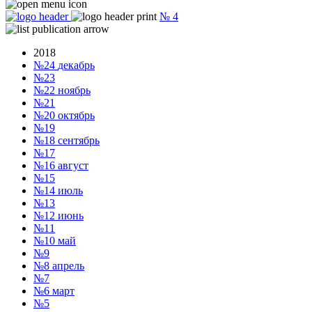
№
4
2018
№24
декабрь
№23
№22
ноябрь
№21
№20
октябрь
№19
№18
сентябрь
№17
№16
август
№15
№14
июль
№13
№12
июнь
№11
№10
май
№9
№8
апрель
№7
№6
март
№5