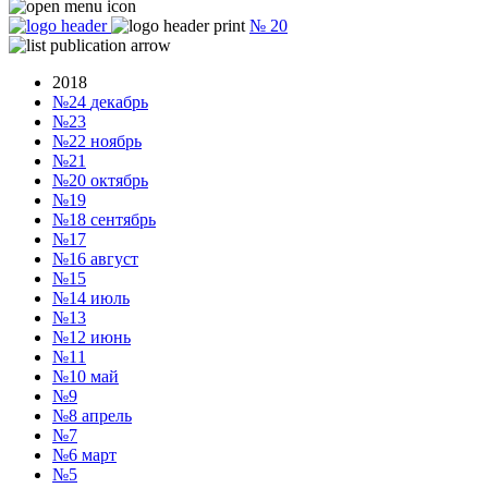
№
20
2018
№24
декабрь
№23
№22
ноябрь
№21
№20
октябрь
№19
№18
сентябрь
№17
№16
август
№15
№14
июль
№13
№12
июнь
№11
№10
май
№9
№8
апрель
№7
№6
март
№5