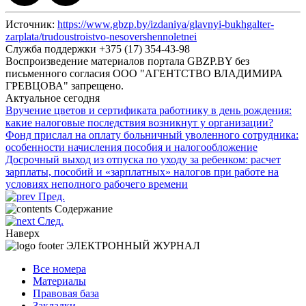
Источник:
https://www.gbzp.by/izdaniya/glavnyi-bukhgalter-
zarplata/trudoustroistvo-nesovershennoletnei
Служба поддержки +375 (17) 354-43-98
Воспроизведение материалов портала GBZP.BY без
письменного согласия OOO "АГЕНТСТВО ВЛАДИМИРА
ГРЕВЦОВА" запрещено.
Актуальное сегодня
Вручение цветов и сертификата работнику в день рождения:
какие налоговые последствия возникнут у организации?
Фонд прислал на оплату больничный уволенного сотрудника:
особенности начисления пособия и налогообложение
Досрочный выход из отпуска по уходу за ребенком: расчет
зарплаты, пособий и «зарплатных» налогов при работе на
условиях неполного рабочего времени
Пред.
Содержание
След.
Наверх
ЭЛЕКТРОННЫЙ ЖУРНАЛ
Все номера
Материалы
Правовая база
Закладки