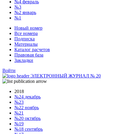
№4
февраль
№3
№2
январь
№1
Новый номер
Все номера
Подписка
Материалы
Каталог расчетов
Правовая база
Закладки
Войти
ЭЛЕКТРОННЫЙ ЖУРНАЛ
№
20
2018
№24
декабрь
№23
№22
ноябрь
№21
№20
октябрь
№19
№18
сентябрь