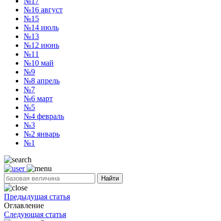
№17
№16
август
№15
№14
июль
№13
№12
июнь
№11
№10
май
№9
№8
апрель
№7
№6
март
№5
№4
февраль
№3
№2
январь
№1
Найти
Предыдущая статья
Оглавление
Следующая статья