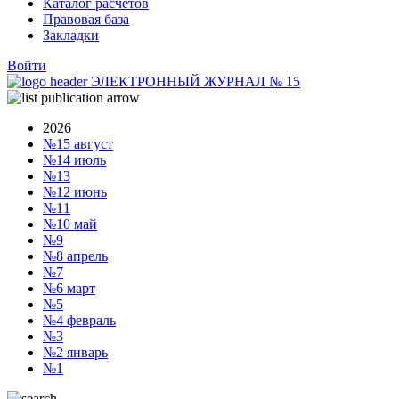
Каталог расчетов
Правовая база
Закладки
Войти
ЭЛЕКТРОННЫЙ ЖУРНАЛ
№
15
2026
№15
август
№14
июль
№13
№12
июнь
№11
№10
май
№9
№8
апрель
№7
№6
март
№5
№4
февраль
№3
№2
январь
№1