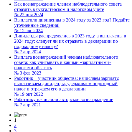
Как вознаграждение членам наблюдательного совета
отразить в бухгалтерском и налоговом учете
№ 22
ноя 2024
Выплатили дивиденды в 2024 году за 2023 год? Подайте
уточненные сведения!
№ 15
авг 2024
Дивиденды распределялись в 2023 году, а выплачены в
2024 году: следует ли их отражать в декларации по
подоходному налогу?
№ 7
апр 2024
Выплата вознаграждений членам наблюдательного
совета: как учитывать и какими «зарплатными»
налогами облагать
№ 3
фев 2023
Работник – участник общества: начисляем зарплату,
выплачиваем дивиденды, удерживаем подоходный
налог и отражаем его в декларации
№ 19
окт 2022
Работнику начислили авторское вознаграждение
№ 7
апр 2021
1
2
3