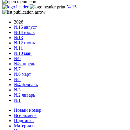
№
15
2026
№15
август
№14
июль
№13
№12
июнь
№11
№10
май
№9
№8
апрель
№7
№6
март
№5
№4
февраль
№3
№2
январь
№1
Новый номер
Все номера
Подписка
Материалы