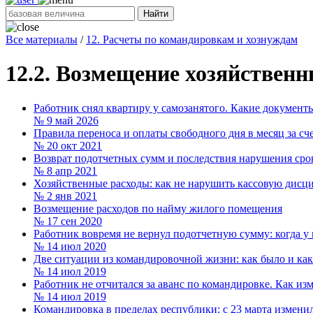
Найти
Все материалы
/
12. Расчеты по командировкам и хознуждам
12.2. Возмещение хозяйствен
Работник снял квартиру у самозанятого. Какие документы
№ 9
май 2026
Правила переноса и оплаты свободного дня в месяц за сч
№ 20
окт 2021
Возврат подотчетных сумм и последствия нарушения срок
№ 8
апр 2021
Хозяйственные расходы: как не нарушить кассовую дисц
№ 2
янв 2021
Возмещение расходов по найму жилого помещения
№ 17
сен 2020
Работник вовремя не вернул подотчетную сумму: когда у 
№ 14
июл 2020
Две ситуации из командировочной жизни: как было и как
№ 14
июл 2019
Работник не отчитался за аванс по командировке. Как из
№ 14
июл 2019
Командировка в пределах республики: c 23 марта измени