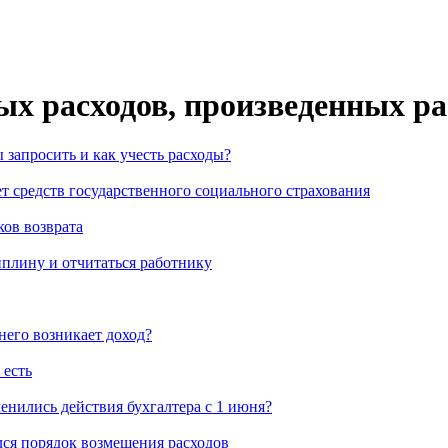
ных расходов, произведенных р
 запросить и как учесть расходы?
ет средств государственного социального страхования
ов возврата
иплину и отчитаться работнику
него возникает доход?
 есть
менились действия бухгалтера с 1 июня?
лся порядок возмещения расходов