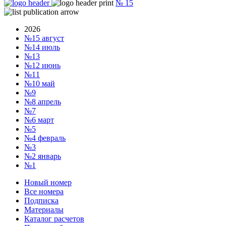
№
15
2026
№15
август
№14
июль
№13
№12
июнь
№11
№10
май
№9
№8
апрель
№7
№6
март
№5
№4
февраль
№3
№2
январь
№1
Новый номер
Все номера
Подписка
Материалы
Каталог расчетов