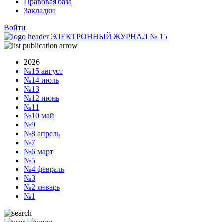
Правовая база
Закладки
Войти
ЭЛЕКТРОННЫЙ ЖУРНАЛ
№
15
2026
№15
август
№14
июль
№13
№12
июнь
№11
№10
май
№9
№8
апрель
№7
№6
март
№5
№4
февраль
№3
№2
январь
№1