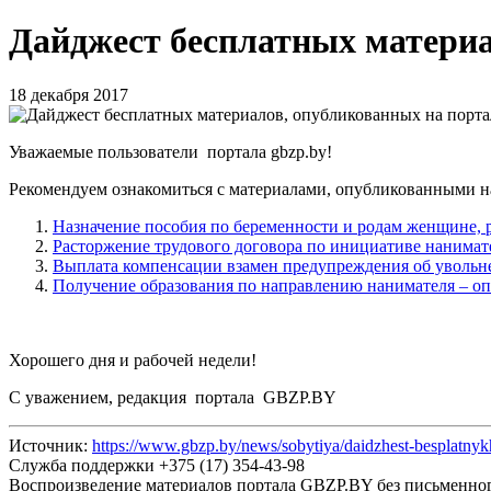
Дайджест бесплатных материал
18 декабря 2017
Уважаемые пользователи портала gbzp.by!
Рекомендуем ознакомиться с материалами, опубликованными на
Назначение пособия по беременности и родам женщине, 
Расторжение трудового договора по инициативе нанимат
Выплата компенсации взамен предупреждения об увольн
Получение образования по направлению нанимателя – оп
Хорошего дня и рабочей недели!
С уважением, редакция портала GBZP.BY
Источник:
https://www.gbzp.by/news/sobytiya/daidzhest-besplatnyk
Служба поддержки +375 (17) 354-43-98
Воспроизведение материалов портала GBZP.BY без письм