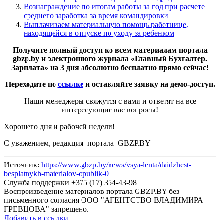
Вознаграждение по итогам работы за год при расчете
среднего заработка за время командировки
Выплачиваем материальную помощь работнице,
находящейся в отпуске по уходу за ребенком
Получите полный доступ ко всем материалам портала
gbzp.by и электронного журнала «Главный Бухгалтер.
Зарплата» на 3 дня абсолютно бесплатно прямо сейчас!
Переходите по
ссылке
и оставляйте заявку на демо-доступ.
Наши менеджеры свяжутся с вами и ответят на все
интересующие вас вопросы!
Хорошего дня и рабочей недели!
С уважением, редакция портала GBZP.BY
Источник:
https://www.gbzp.by/news/vsya-lenta/daidzhest-
besplatnykh-materialov-opublik-0
Служба поддержки +375 (17) 354-43-98
Воспроизведение материалов портала GBZP.BY без
письменного согласия OOO "АГЕНТСТВО ВЛАДИМИРА
ГРЕВЦОВА" запрещено.
Добавить в ссылки