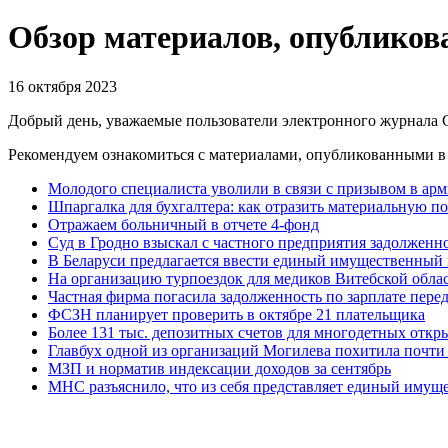
Обзор материалов, опубликова
16 октября 2023
Добрый день, уважаемые пользователи электронного журнала
Рекомендуем ознакомиться с материалами, опубликованными в 
Молодого специалиста уволили в связи с призывом в арм
Шпаргалка для бухгалтера: как отразить материальную п
Отражаем больничный в отчете 4-фонд
Суд в Гродно взыскал с частного предприятия задолжен
В Беларуси предлагается ввести единый имущественный
На организацию турпоездок для медиков Витебской обла
Частная фирма погасила задолженность по зарплате пере
ФСЗН планирует проверить в октябре 21 плательщика
Более 131 тыс. депозитных счетов для многодетных отк
Главбух одной из организаций Могилева похитила почти 
МЗП и норматив индексации доходов за сентябрь
МНС разъяснило, что из себя представляет единый имущ