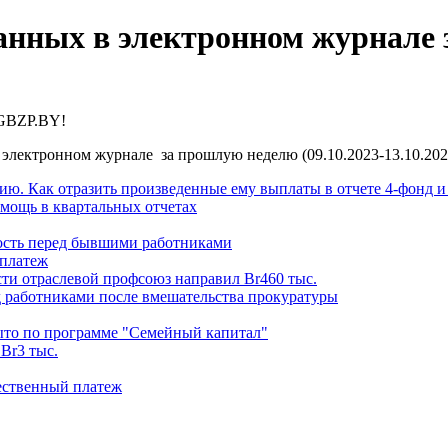
нных в электронном журнале за
 GBZP.BY!
электронном журнале за прошлую неделю (09.10.2023-13.10.202
ию. Как отразить произведенные ему выплаты в отчете 4-фонд 
омощь в квартальных отчетах
ность перед бывшими работниками
 платеж
сти отраслевой профсоюз направил Br460 тыс.
д работниками после вмешательства прокуратуры
рыто по программе "Семейный капитал"
Br3 тыс.
ественный платеж