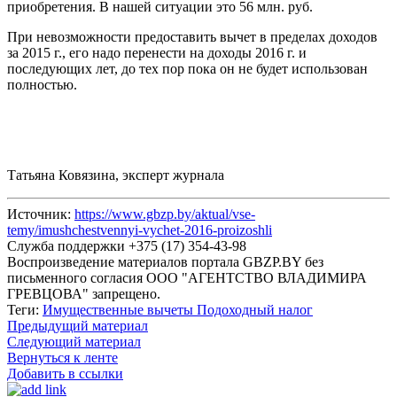
приобретения. В нашей ситуации это 56 млн. руб.
При невозможности предоставить вычет в пределах доходов
за 2015 г., его надо перенести на доходы 2016 г. и
последующих лет, до тех пор пока он не будет использован
полностью.
Татьяна Ковязина, эксперт журнала
Источник:
https://www.gbzp.by/aktual/vse-
temy/imushchestvennyi-vychet-2016-proizoshli
Служба поддержки +375 (17) 354-43-98
Воспроизведение материалов портала GBZP.BY без
письменного согласия OOO "АГЕНТСТВО ВЛАДИМИРА
ГРЕВЦОВА" запрещено.
Теги:
Имущественные вычеты
Подоходный налог
Предыдущий материал
Следующий материал
Вернуться к ленте
Добавить в ссылки