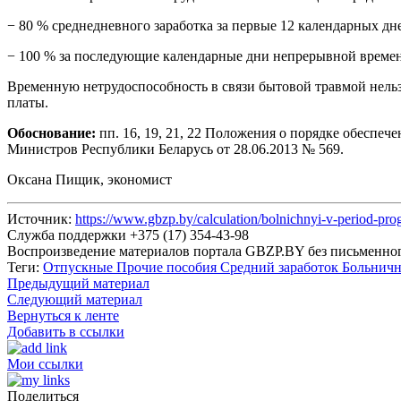
− 80 % среднедневного заработка за первые 12 календарных дн
− 100 % за последующие календарные дни непрерывной време
Временную нетрудоспособность в связи бытовой травмой нельзя
платы.
Обоснование:
пп. 16, 19, 21, 22 Положения о порядке обеспе
Министров Республики Беларусь от 28.06.2013 № 569.
Оксана Пищик, экономист
Источник:
https://www.gbzp.by/calculation/bolnichnyi-v-period-prog
Служба поддержки +375 (17) 354-43-98
Воспроизведение материалов портала GBZP.BY без письм
Теги:
Отпускные
Прочие пособия
Средний заработок
Больнич
Предыдущий материал
Следующий материал
Вернуться к ленте
Добавить в ссылки
Мои ссылки
Поделиться