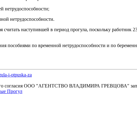
ей нетрудоспособности;
нной нетрудоспособности.
 считать наступившей в период прогула, поскольку работник 23
чения пособиями по временной нетрудоспособности и по беремен
ula-i-otpuska-za
енного согласия OOO "АГЕНТСТВО ВЛАДИМИРА ГРЕВЦОВА" зап
ные
Прогул