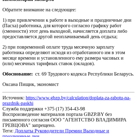
Обратите внимание на следующее:
1) при привлечении к работе в выходные и праздничные дни
(Пасха) работника, для которого согласно графику работ
(сменности) этот день выходной, начисляется доплата либо
предоставляется другой неоплачиваемый день отдыха;
2) при повременной оплате труда месячную зарплату
работника определяют исходя из отработанного им в этом
месяце времени и установленного ему размера часовых и
(или) месячных тарифных ставок (окладов).
Обоснование:
ст. 69 Трудового кодекса Республики Беларусь.
Оксана Пищик, экономист
Источник:
https://www.gbzp.by/calculation/doplata-za-rabotu-na-
prazdnik-paskhi
Служба поддержки +375 (17) 354-43-98
Воспроизведение материалов портала GBZP.BY без
письменного согласия OOO "АГЕНТСТВО ВЛАДИМИРА
ГРЕВЦОВА" запрещено.
Теги:
Доплаты
Руководители
Премии
Выходные и
праздничные дни