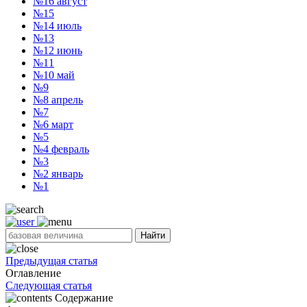
№16
август
№15
№14
июль
№13
№12
июнь
№11
№10
май
№9
№8
апрель
№7
№6
март
№5
№4
февраль
№3
№2
январь
№1
Найти
Предыдущая статья
Оглавление
Следующая статья
Содержание