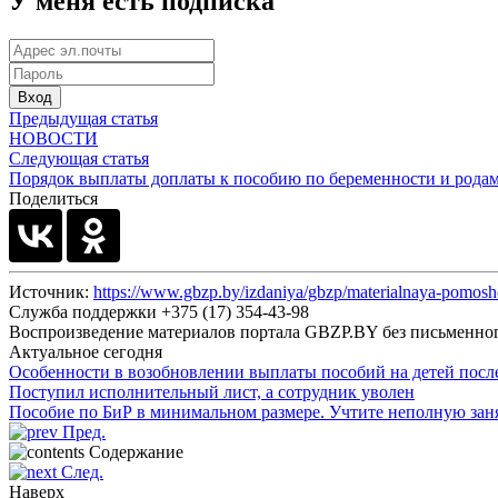
У меня есть подписка
Вход
Предыдущая статья
НОВОСТИ
Следующая статья
Порядок выплаты доплаты к пособию по беременности и родам
Поделиться
Источник:
https://www.gbzp.by/izdaniya/gbzp/materialnaya-pomoshc
Служба поддержки +375 (17) 354-43-98
Воспроизведение материалов портала GBZP.BY без письм
Актуальное сегодня
Особенности в возобновлении выплаты пособий на детей посл
Поступил исполнительный лист, а сотрудник уволен
Пособие по БиР в минимальном размере. Учтите неполную зан
Пред.
Содержание
След.
Наверх