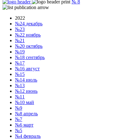
№
8
2022
№24
декабрь
№23
№22
ноябрь
№21
№20
октябрь
№19
№18
сентябрь
№17
№16
август
№15
№14
июль
№13
№12
июнь
№11
№10
май
№9
№8
апрель
№7
№6
март
№5
№4
февраль