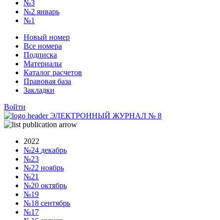
№3
№2
январь
№1
Новый номер
Все номера
Подписка
Материалы
Каталог расчетов
Правовая база
Закладки
Войти
ЭЛЕКТРОННЫЙ ЖУРНАЛ
№
8
2022
№24
декабрь
№23
№22
ноябрь
№21
№20
октябрь
№19
№18
сентябрь
№17