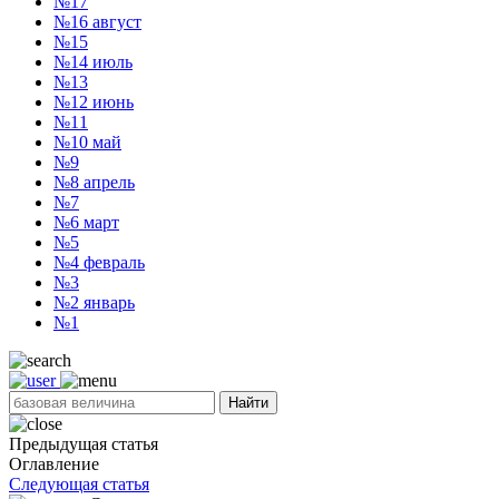
№17
№16
август
№15
№14
июль
№13
№12
июнь
№11
№10
май
№9
№8
апрель
№7
№6
март
№5
№4
февраль
№3
№2
январь
№1
Найти
Предыдущая статья
Оглавление
Следующая статья