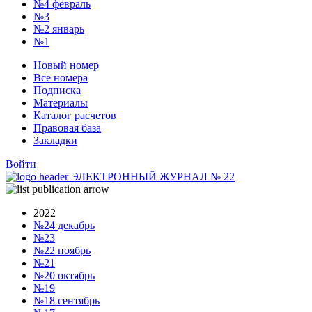
№4
февраль
№3
№2
январь
№1
Новый номер
Все номера
Подписка
Материалы
Каталог расчетов
Правовая база
Закладки
Войти
ЭЛЕКТРОННЫЙ ЖУРНАЛ
№
22
2022
№24
декабрь
№23
№22
ноябрь
№21
№20
октябрь
№19
№18
сентябрь