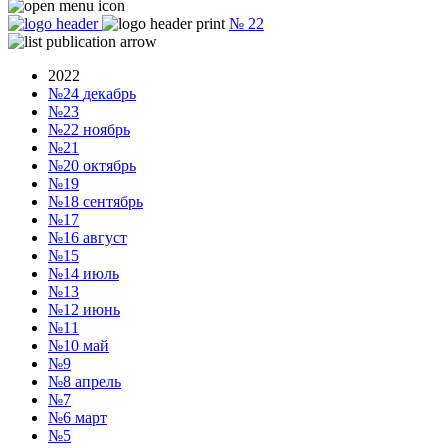
№
22
2022
№24
декабрь
№23
№22
ноябрь
№21
№20
октябрь
№19
№18
сентябрь
№17
№16
август
№15
№14
июль
№13
№12
июнь
№11
№10
май
№9
№8
апрель
№7
№6
март
№5