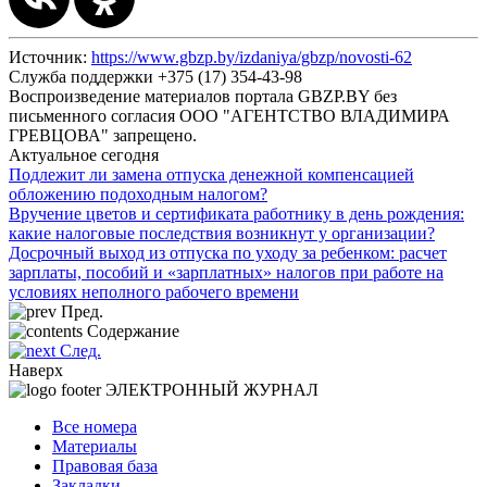
Источник:
https://www.gbzp.by/izdaniya/gbzp/novosti-62
Служба поддержки +375 (17) 354-43-98
Воспроизведение материалов портала GBZP.BY без
письменного согласия OOO "АГЕНТСТВО ВЛАДИМИРА
ГРЕВЦОВА" запрещено.
Актуальное сегодня
Подлежит ли замена отпуска денежной компенсацией
обложению подоходным налогом?
Вручение цветов и сертификата работнику в день рождения:
какие налоговые последствия возникнут у организации?
Досрочный выход из отпуска по уходу за ребенком: расчет
зарплаты, пособий и «зарплатных» налогов при работе на
условиях неполного рабочего времени
Пред.
Содержание
След.
Наверх
ЭЛЕКТРОННЫЙ ЖУРНАЛ
Все номера
Материалы
Правовая база
Закладки