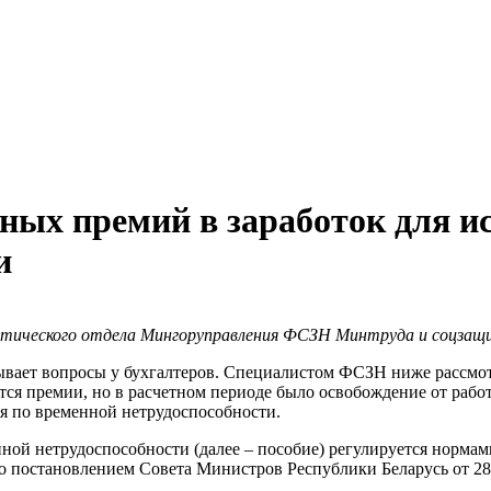
ых премий в заработок для ис
и
итического отдела Мингоруправления ФСЗН Минтруда и соцзащи
ывает вопросы у бухгалтеров. Специалистом ФСЗН ниже рассмот
ся премии, но в расчетном периоде было освобождение от работ
я по временной нетрудоспособности.
ной нетрудоспособности (далее – пособие) регулируется норма
о постановлением Совета Министров Респуб­лики Беларусь от 28