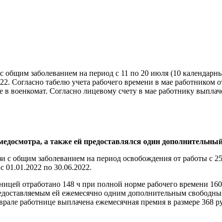
с общим заболеванием на период с 11 по 20 июля (10 календарн
022. Согласно табелю учета рабочего времени в мае работником о
ке в военкомат. Согласно лицевому счету в мае работнику выплач
 медосмотра, а также ей предоставлялся один дополнительны
зи с общим заболеванием на период освобождения от работы с 25
 01.01.2022 по 30.06.2022.
ницей отработано 148 ч при полной норме рабочего времени 160 ч
редоставляемым ей ежемесячно одним дополнительным свободным 
еврале работнице выплачена ежемесячная премия в размере 368 р