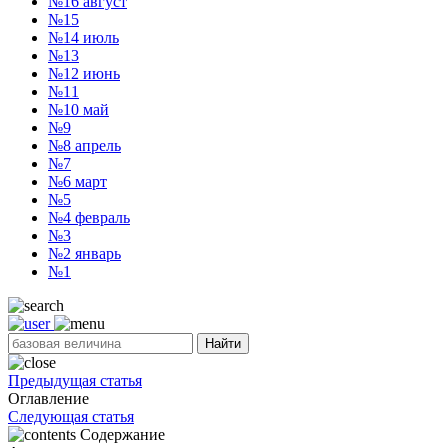
№16
август
№15
№14
июль
№13
№12
июнь
№11
№10
май
№9
№8
апрель
№7
№6
март
№5
№4
февраль
№3
№2
январь
№1
Найти
Предыдущая статья
Оглавление
Следующая статья
Содержание