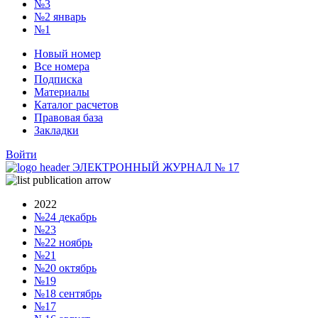
№3
№2
январь
№1
Новый номер
Все номера
Подписка
Материалы
Каталог расчетов
Правовая база
Закладки
Войти
ЭЛЕКТРОННЫЙ ЖУРНАЛ
№
17
2022
№24
декабрь
№23
№22
ноябрь
№21
№20
октябрь
№19
№18
сентябрь
№17