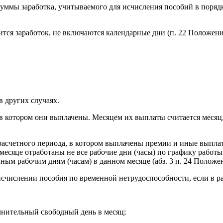
суммы заработка, учитываемого для исчисления пособий в поряд
ится заработок, не включаются календарные дни (п. 22 Положени
в других случаях.
в котором они выплачены. Месяцем их выплаты считается месяц,
расчетного периода, в котором выплачены премии и иные выпла
 месяце отработаны не все рабочие дни (часы) по графику работ
ым рабочим дням (часам) в данном месяце (абз. 3 п. 24 Положе
исчислении пособия по временной нетрудоспособности, если в р
лнительный свободный день в месяц;