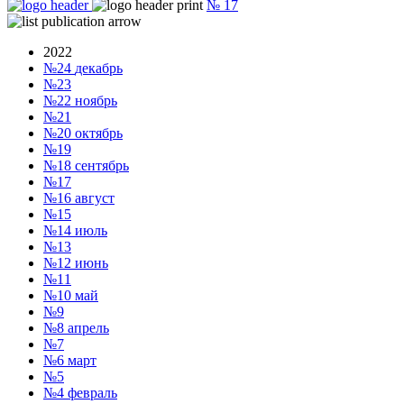
№
17
2022
№24
декабрь
№23
№22
ноябрь
№21
№20
октябрь
№19
№18
сентябрь
№17
№16
август
№15
№14
июль
№13
№12
июнь
№11
№10
май
№9
№8
апрель
№7
№6
март
№5
№4
февраль