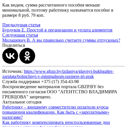
Как видим, сумма рассчитанного пособия меньше
минимальной, поэтому работнику назначается пособие в
размере 8 руб. 79 коп.
Предыдущая статья
Бурдуков Е. Простой в организации и уплата алиментов
Следующая статья
Милашевич В. А вы правильно считаете суммы отпускных?
Поделиться
Источник:
https://www.gbzp.by/izdaniya/glavnyi-bukhgalter-
zarplata/bolnichnyi-v-minimalnom-razmere-tri-prak
Служба поддержки +375 (17) 354-43-98
Воспроизведение материалов портала GBZP.BY без
письменного согласия OOO "АГЕНТСТВО ВЛАДИМИРА
ГРЕВЦОВА" запрещено.
Актуальное сегодня
Работнику – внешнему совместителю оплатили курсы
повышения квалификации. Как быть с «зарплатными»
налогами?
Как работнику компенсировать неиспользованные дни