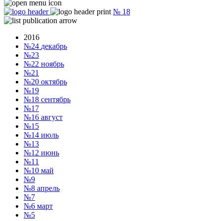
№
18
2016
№24
декабрь
№23
№22
ноябрь
№21
№20
октябрь
№19
№18
сентябрь
№17
№16
август
№15
№14
июль
№13
№12
июнь
№11
№10
май
№9
№8
апрель
№7
№6
март
№5