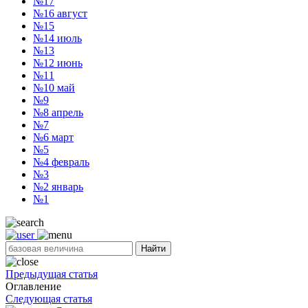
№17
№16
август
№15
№14
июль
№13
№12
июнь
№11
№10
май
№9
№8
апрель
№7
№6
март
№5
№4
февраль
№3
№2
январь
№1
Найти
Предыдущая статья
Оглавление
Следующая статья