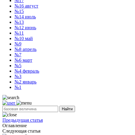
№17
№16
август
№15
№14
июль
№13
№12
июнь
№11
№10
май
№9
№8
апрель
№7
№6
март
№5
№4
февраль
№3
№2
январь
№1
Найти
Предыдущая статья
Оглавление
Следующая статья