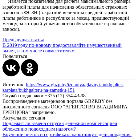
Является показателем для расчета максимального размера
заработной платы для начисления обязательных страховых
взносов в ФСЗН (5-кратной величины средней заработной
платы работников в республике за месяц, предшествующий
месяцу, за который уплачиваются обязательные страховые
взносы).
Предыдущая статья
В 2019 году по-новому предоставляйте имущественный
вычет, в том числе совместителям
Поделиться
Источник:
https://www.gbzp.by/izdaniya/glavnyi-bukhgalter-
zarplata/bukhgalteru-na-zametku-151
Служба поддержки +375 (17) 354-43-98
Воспроизведение материалов портала GBZP.BY без
письменного согласия OOO "АГЕНТСТВО ВЛАДИМИРА
ГРЕВЦОВА" запрещено.
Актуальное сегодня
Подлежит ли замена отпуска денежной компенсацией
обложению подоходным налогом?
Вручение цветов и сертификата работнику в день рождения: