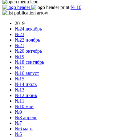
№
16
2019
№24
декабрь
№23
№22
ноябрь
№21
№20
октябрь
№19
№18
сентябрь
№17
№16
август
№15
№14
июль
№13
№12
июнь
№11
№10
май
№9
№8
апрель
№7
№6
март
№5