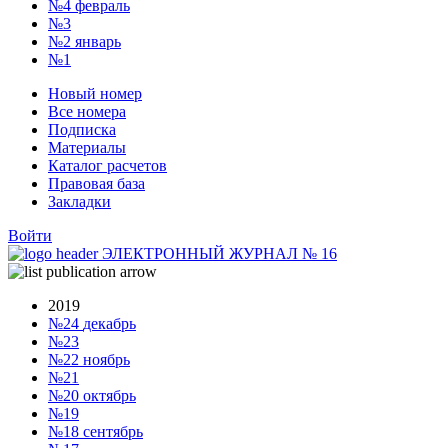
№4
февраль
№3
№2
январь
№1
Новый номер
Все номера
Подписка
Материалы
Каталог расчетов
Правовая база
Закладки
Войти
ЭЛЕКТРОННЫЙ ЖУРНАЛ
№
16
2019
№24
декабрь
№23
№22
ноябрь
№21
№20
октябрь
№19
№18
сентябрь