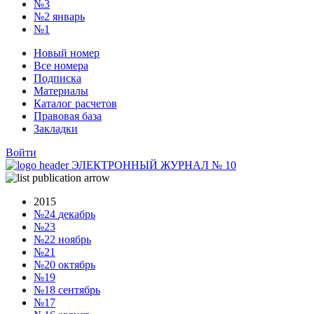
№3
№2
январь
№1
Новый номер
Все номера
Подписка
Материалы
Каталог расчетов
Правовая база
Закладки
Войти
ЭЛЕКТРОННЫЙ ЖУРНАЛ
№
10
2015
№24
декабрь
№23
№22
ноябрь
№21
№20
октябрь
№19
№18
сентябрь
№17