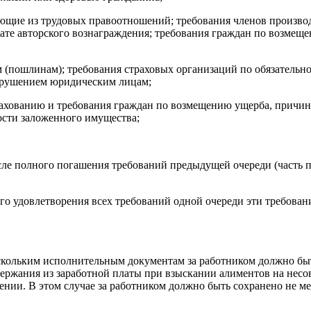
ающие из трудовых правоотношений; требования членов произво
лате авторского вознаграждения; требования граждан по возмещ
м (пошлинам); требования страховых организаций по обязательн
арушением юридическим лицам;
рахованию и требования граждан по возмещению ущерба, причи
ости заложенного имущества;
ле полного погашения требований предыдущей очереди (часть п
го удовлетворения всех требований одной очереди эти требов
кольким исполнительным документам за работником должно быть
ержания из заработной платы при взыскании алиментов на несо
ении. В этом случае за работником должно быть сохранено не м