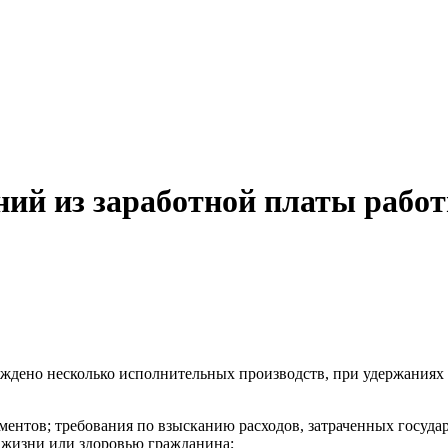
ний из заработной платы рабо
буждено несколько исполнительных производств, при удержаниях
ентов; требования по взысканию расходов, затраченных госуда
 жизни или здоровью гражданина;