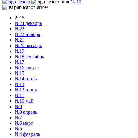
№
10
2015
№24
декабрь
№23
№22
ноябрь
№21
№20
октябрь
№19
№18
сентябрь
№17
№16
август
№15
№14
июль
№13
№12
июнь
№11
№10
май
№9
№8
апрель
№7
№6
март
№5
№4
февраль