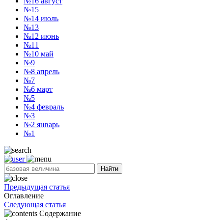
№16
август
№15
№14
июль
№13
№12
июнь
№11
№10
май
№9
№8
апрель
№7
№6
март
№5
№4
февраль
№3
№2
январь
№1
Найти
Предыдущая статья
Оглавление
Следующая статья
Содержание