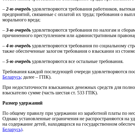
–
2-ю очередь
удовлетворяются требования работников, вытек
предприятий, связанные с оплатой их труда; требования о вып
морального вреда;
–
3-ю очередь
удовлетворяются требования по налогам и сбора
причиненного преступлением или административным правон
–
4-ю очередь
удовлетворяются требования по социальному ст
также обеспеченные залогом требования о взыскании из стоим
–
5-ю очередь
удовлетворяются все остальные требования.
Требования каждой последующей очереди удовлетворяются пос
Беларусь;
далее – ГПК).
При недостаточности взысканных денежных средств для полно
взыскателю сумме (часть шестая ст. 533 ГПК).
Размер удержаний
По общему правилу при удержании из заработной платы по нес
Однако установленные ограничения не распространяются на уд
на содержание детей, находящихся на государственном обеспеч
Беларусь)
.