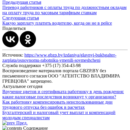
Предыдущая статья
Перевод работников с оплаты труда по должностным окладам
на оплату труда по часовым тарифным ставкам
Следующая статья
Какую зарплату платить водителю, когда он не в рейсе
Поделиться
Источник:
https://www.gbzp.by/izdaniya/glavnyi-bukhgalter-
zarplata/osnovnomu-rabotniku-vmenili-sovmeshcheni
Служба поддержки +375 (17) 354-43-98
Воспроизведение материалов портала GBZP.BY без
письменного согласия OOO "АГЕНТСТВО ВЛАДИМИРА
ГРЕВЦОВА" запрещено.
Актуальное сегодня
Вручение цветов и сертификата работнику в день рождения:
какие налоговые последствия возникнут у организации?
Как работнику компенсировать неиспользованные дни
трудового отпуска без ошибок в расчетах
Бухгалтерский и налоговый учет выплат и компенсаций
молодым специалистам
Пред.
Содержание