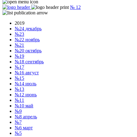
№
12
2019
№24
декабрь
№23
№22
ноябрь
№21
№20
октябрь
№19
№18
сентябрь
№17
№16
август
№15
№14
июль
№13
№12
июнь
№11
№10
май
№9
№8
апрель
№7
№6
март
№5