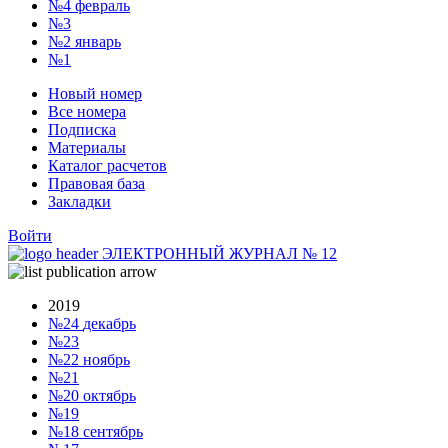
№4
февраль
№3
№2
январь
№1
Новый номер
Все номера
Подписка
Материалы
Каталог расчетов
Правовая база
Закладки
Войти
ЭЛЕКТРОННЫЙ ЖУРНАЛ
№
12
2019
№24
декабрь
№23
№22
ноябрь
№21
№20
октябрь
№19
№18
сентябрь