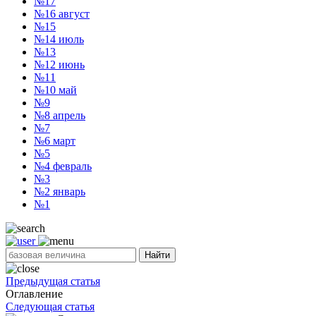
№17
№16
август
№15
№14
июль
№13
№12
июнь
№11
№10
май
№9
№8
апрель
№7
№6
март
№5
№4
февраль
№3
№2
январь
№1
Найти
Предыдущая статья
Оглавление
Следующая статья