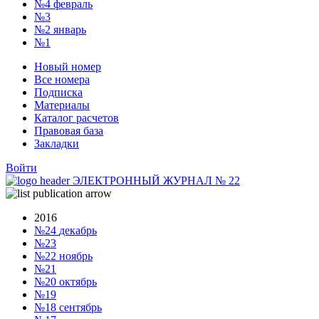
№4
февраль
№3
№2
январь
№1
Новый номер
Все номера
Подписка
Материалы
Каталог расчетов
Правовая база
Закладки
Войти
ЭЛЕКТРОННЫЙ ЖУРНАЛ
№
22
2016
№24
декабрь
№23
№22
ноябрь
№21
№20
октябрь
№19
№18
сентябрь