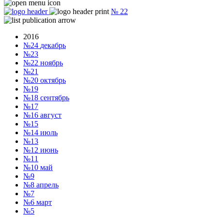
№
22
2016
№24
декабрь
№23
№22
ноябрь
№21
№20
октябрь
№19
№18
сентябрь
№17
№16
август
№15
№14
июль
№13
№12
июнь
№11
№10
май
№9
№8
апрель
№7
№6
март
№5