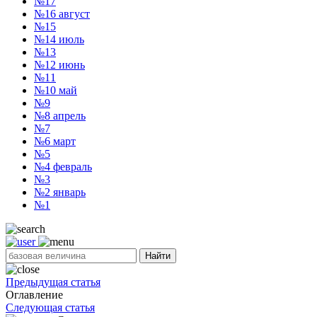
№17
№16
август
№15
№14
июль
№13
№12
июнь
№11
№10
май
№9
№8
апрель
№7
№6
март
№5
№4
февраль
№3
№2
январь
№1
Найти
Предыдущая статья
Оглавление
Следующая статья