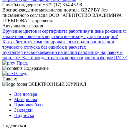
Служба поддержки +375 (17) 354-43-98
Воспроизведение материалов портала GBZP.BY без
письменного согласия OOO "АГЕНТСТВО ВЛАДИМИРА
ГРЕВЦОВА" запрещено.
Актуальное сегодня
Вручение цветов и сертификата работнику в день рождения:
какие налоговые последствия возникнут у организации?
Как работнику компенсировать неиспользованные дни
трудового отпуска без ошибок в расчетах
Бухгалтер несвоевременно начислил работнику надбавку к
зарплате. Как и когда отразить корректировки в форме ПУ-3?
Пред.
Содержание
След.
Наверх
ЭЛЕКТРОННЫЙ ЖУРНАЛ
Все номера
Материалы
Правовая база
Закладки
Подписка
Поделиться