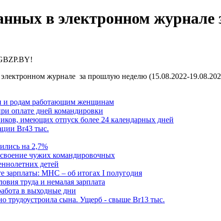
нных в электронном журнале за
 GBZP.BY!
электронном журнале за прошлую неделю (15.08.2022-19.08.202
ти и родам работающим женщинам
при оплате дней командировки
иков, имеющих отпуск более 24 календарных дней
ации Br43 тыс.
ились на 2,7%
рисвоение чужих командировочных
еннолетних детей
е зарплаты: МНС – об итогах I полугодия
овия труда и немалая зарплата
работа в выходные дни
о трудоустроила сына. Ущерб - свыше Br13 тыс.