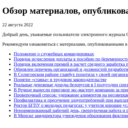
Обзор материалов, опубликова
22 августа 2022
Добрый день, уважаемые пользователи электронного журнала
Рекомендуем ознакомиться с материалами, опубликованными в 
Положение о служебных командировках
Порядок исчисления доплаты к пособию по беременнос
Порядок включения премий в расчет среднего заработка 
Обновлен перечень организаций и должностей педработн
В Солигорском районе главбух похитила у своей организ
Понятие «ставка» в трудовом законодательстве
Реальные денежные доходы белорусов в I полугодии сниз
В Речице вынесли приговор экс-мастеру компании за п
Проверочный список: удержание алиментов на несоверш
Профилактика и пресечение злоупотреблений при выплат
Ректор БГПУ о молодых педагогах: у учителя хорошие усл
Ненормированный рабочий день, сверхурочная работа и 
В Минске замдиректора учреждения образования фиктивн