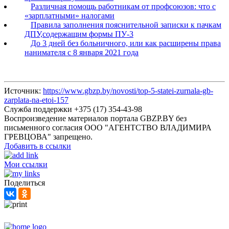
Различная помощь работникам от профсоюзов: что с
«зарплатными» налогами
Правила заполнения пояснительной записки к пачкам
ДПУ,содержащим формы ПУ-3
До 3 дней без больничного, или как расширены права
нанимателя с 8 января 2021 года
Источник:
https://www.gbzp.by/novosti/top-5-statei-zurnala-gb-
zarplata-na-etoi-157
Служба поддержки +375 (17) 354-43-98
Воспроизведение материалов портала GBZP.BY без
письменного согласия OOO "АГЕНТСТВО ВЛАДИМИРА
ГРЕВЦОВА" запрещено.
Добавить в ссылки
Мои ссылки
Поделиться