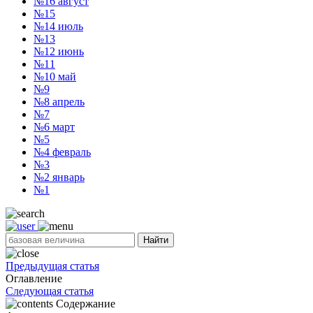
№16
август
№15
№14
июль
№13
№12
июнь
№11
№10
май
№9
№8
апрель
№7
№6
март
№5
№4
февраль
№3
№2
январь
№1
Найти
Предыдущая статья
Оглавление
Следующая статья
Содержание