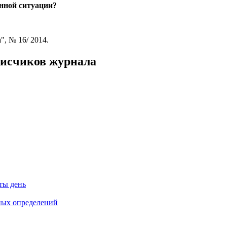
нной ситуации?
", № 16/ 2014.
писчиков журнала
ты день
тных определений