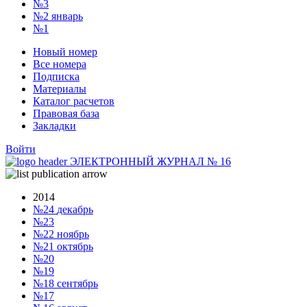
№3
№2
январь
№1
Новый номер
Все номера
Подписка
Материалы
Каталог расчетов
Правовая база
Закладки
Войти
ЭЛЕКТРОННЫЙ ЖУРНАЛ
№
16
2014
№24
декабрь
№23
№22
ноябрь
№21
октябрь
№20
№19
№18
сентябрь
№17