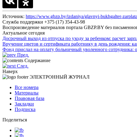
Источник:
https://www.gbzp.by/izdaniya/glavnyi-bukhgalter-zarplata
Служба поддержки +375 (17) 354-43-98
Воспроизведение материалов портала GBZP.BY без письм
Актуальное сегодня
Досрочный выход из отпуска по уходу за ребенком: расчет зар
Вручение цветов и сертификата работнику в день рождения: к
Фонд прислал на оплату больничный уволенного сотрудника: 
Пред.
Содержание
След.
Наверх
ЭЛЕКТРОННЫЙ ЖУРНАЛ
Все номера
Материалы
Правовая база
Закладки
Подписка
Поделиться