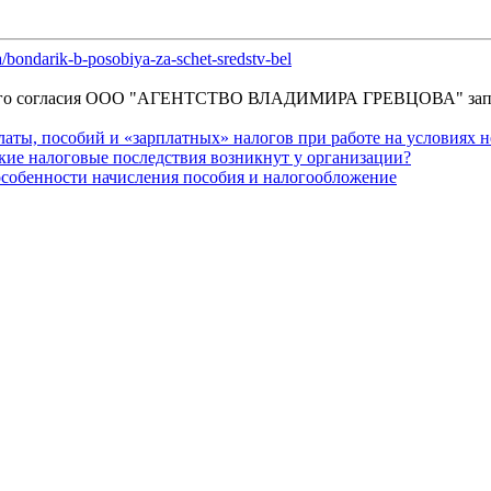
/bondarik-b-posobiya-za-schet-sredstv-bel
енного согласия OOO "АГЕНТСТВО ВЛАДИМИРА ГРЕВЦОВА" зап
платы, пособий и «зарплатных» налогов при работе на условиях 
акие налоговые последствия возникнут у организации?
особенности начисления пособия и налогообложение