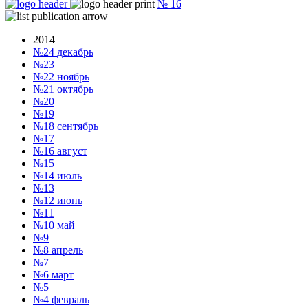
№
16
2014
№24
декабрь
№23
№22
ноябрь
№21
октябрь
№20
№19
№18
сентябрь
№17
№16
август
№15
№14
июль
№13
№12
июнь
№11
№10
май
№9
№8
апрель
№7
№6
март
№5
№4
февраль