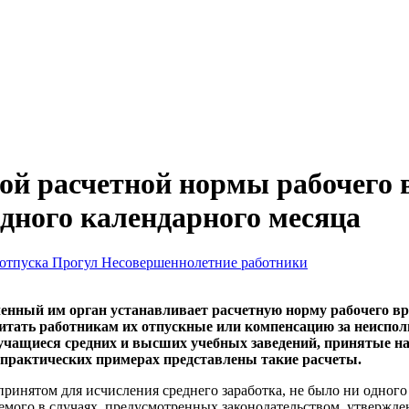
ой расчетной нормы рабочего в
дного календарного месяца
 отпуска
Прогул
Несовершеннолетние работники
нный им орган устанавливает расчетную норму рабочего вр
читать работникам их отпускные или компенсацию за неисполь
 учащиеся средних и высших учебных заведений, принятые на
практических примерах представлены такие расчеты.
 принятом для исчисления среднего заработка, не было ни одног
яемого в случаях, предусмотренных законодательством, утвержде