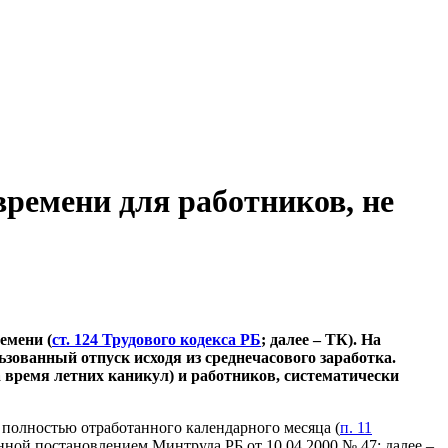
ремени для работников, не
емени (
ст. 124 Трудового кодекса РБ
; далее – ТК). На
зованный отпуск исходя из среднечасового заработка.
 время летних каникул) и работников, систематически
о полностью отработанного календарного месяца (
п. 11
нной постановлением Минтруда РБ от 10.04.2000 № 47; далее –