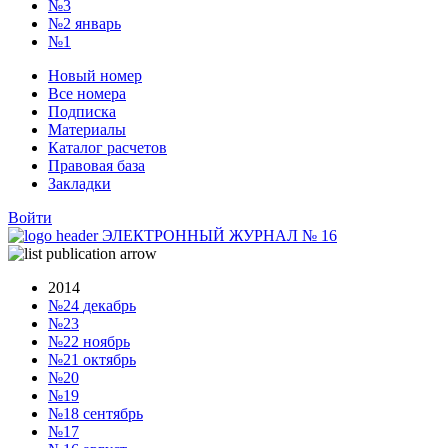
№3
№2
январь
№1
Новый номер
Все номера
Подписка
Материалы
Каталог расчетов
Правовая база
Закладки
Войти
ЭЛЕКТРОННЫЙ ЖУРНАЛ
№
16
2014
№24
декабрь
№23
№22
ноябрь
№21
октябрь
№20
№19
№18
сентябрь
№17