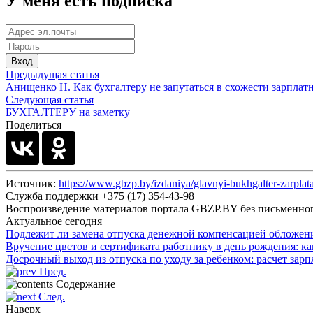
У меня есть подписка
Вход
Предыдущая статья
Анищенко Н. Как бухгалтеру не запутаться в схожести зарпла
Следующая статья
БУХГАЛТЕРУ на заметку
Поделиться
Источник:
https://www.gbzp.by/izdaniya/glavnyi-bukhgalter-zarpla
Служба поддержки +375 (17) 354-43-98
Воспроизведение материалов портала GBZP.BY без письм
Актуальное сегодня
Подлежит ли замена отпуска денежной компенсацией обложе
Вручение цветов и сертификата работнику в день рождения: к
Досрочный выход из отпуска по уходу за ребенком: расчет зар
Пред.
Содержание
След.
Наверх