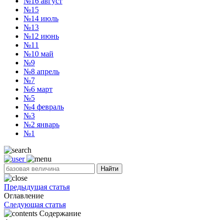
№16
август
№15
№14
июль
№13
№12
июнь
№11
№10
май
№9
№8
апрель
№7
№6
март
№5
№4
февраль
№3
№2
январь
№1
Найти
Предыдущая статья
Оглавление
Следующая статья
Содержание