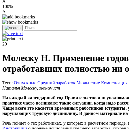
A
100%
A
29
Молеску Н. Применение годов
отработавших полностью ни о
Теги:
Отпускные
Средний заработок
Увольнение
Компенсация
Наталья Молеску, экономист
На каждый календарный год Правительство или уполномоче
практике часто возникают такие ситуации, когда надо расс
Чаще всего это касается временных работников (студенты,
нарушающих трудовую дисциплину. В данном материале на 
Речь пойдет о тех работниках, у которых в расчетном периоде,
Инструкции
о порядке исчисления среднего заработка, сохран