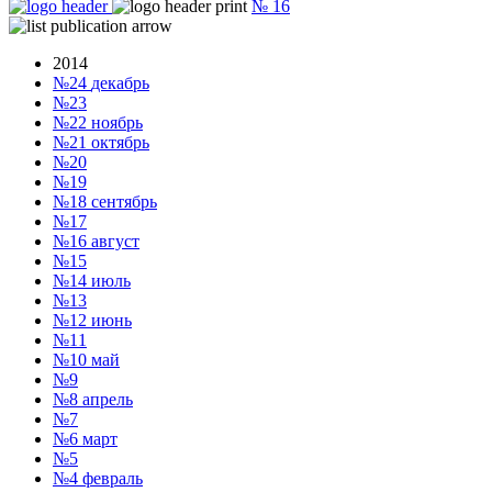
№
16
2014
№24
декабрь
№23
№22
ноябрь
№21
октябрь
№20
№19
№18
сентябрь
№17
№16
август
№15
№14
июль
№13
№12
июнь
№11
№10
май
№9
№8
апрель
№7
№6
март
№5
№4
февраль