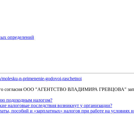
тных определений
ta/molesku-n-primenenie-godovoi-raschetnoi
енного согласия OOO "АГЕНТСТВО ВЛАДИМИРА ГРЕВЦОВА" зап
нию подоходным налогом?
акие налоговые последствия возникнут у организации?
платы, пособий и «зарплатных» налогов при работе на условиях 