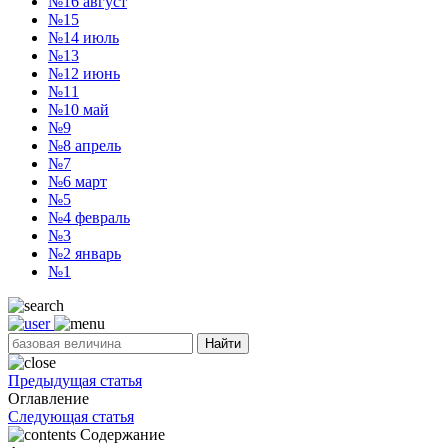
№16
август
№15
№14
июль
№13
№12
июнь
№11
№10
май
№9
№8
апрель
№7
№6
март
№5
№4
февраль
№3
№2
январь
№1
Найти
Предыдущая статья
Оглавление
Следующая статья
Содержание