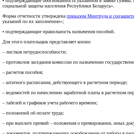
• подтверждающие обоснованность указанной в заявке суммы. 
социальной защиты населения Республики Беларусь».
Форма отчетности утверждена
приказом Минтруда и соцзащиты
указаний по их заполнению»;
• подтверждающие правильность назначения пособий.
Для этого плательщик представляет копии:
– листков нетрудоспособности;
– протоколов заседания комиссии по назначению государствен
– расчетов пособия;
– штатного расписания, действующего в расчетном периоде;
– ведомостей по начислению заработной платы в расчетном пе
– табелей и графиков учета рабочего времени;
– положений об оплате труда;
– при выплате премий – положения о премировании, иных док
– документов, подтверждающих освобождение от работы в расч