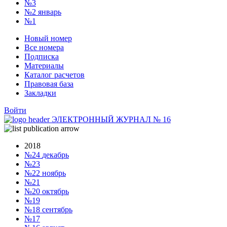
№3
№2
январь
№1
Новый номер
Все номера
Подписка
Материалы
Каталог расчетов
Правовая база
Закладки
Войти
ЭЛЕКТРОННЫЙ ЖУРНАЛ
№
16
2018
№24
декабрь
№23
№22
ноябрь
№21
№20
октябрь
№19
№18
сентябрь
№17