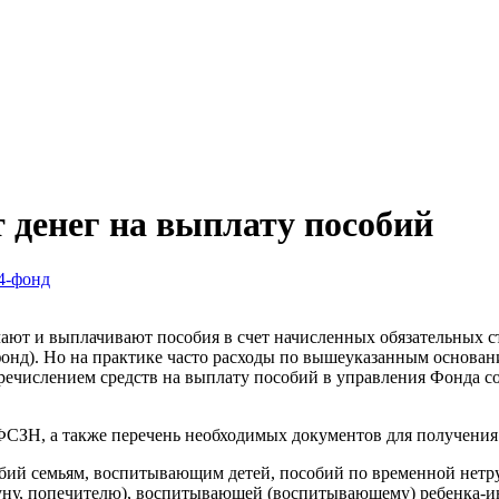
т денег на выплату пособий
4-фонд
чают и выплачивают пособия в счет начисленных обязательных с
фонд). Но на практике часто расходы по вышеуказанным основ
перечислением средств на выплату пособий в управления Фонда с
ФСЗН, а также перечень необходимых документов для получения
бий семьям, воспитывающим детей, пособий по временной нетру
куну, попечителю), воспитывающей (воспитывающему) ребенка-ин