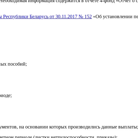
Необходимая информация содержится в отчете 4-фонд «Отчет о 
 Республики Беларусь от 30.11.2017 № 152
«Об установлении пе
ных пособий;
риоде;
ументов, на основании которых производились данные выплаты
етном периоде (листки нетрудоспособности, приказы);