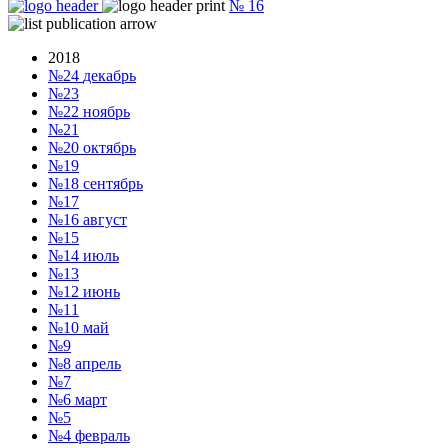
№
16
2018
№24
декабрь
№23
№22
ноябрь
№21
№20
октябрь
№19
№18
сентябрь
№17
№16
август
№15
№14
июль
№13
№12
июнь
№11
№10
май
№9
№8
апрель
№7
№6
март
№5
№4
февраль