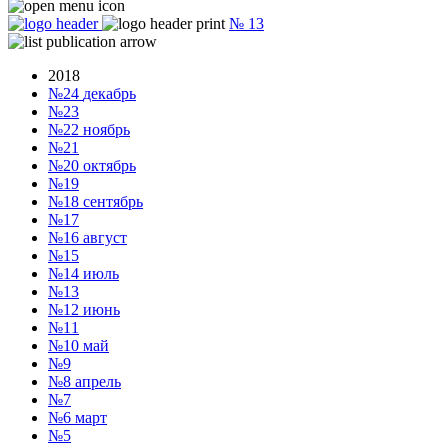
№
13
2018
№24
декабрь
№23
№22
ноябрь
№21
№20
октябрь
№19
№18
сентябрь
№17
№16
август
№15
№14
июль
№13
№12
июнь
№11
№10
май
№9
№8
апрель
№7
№6
март
№5