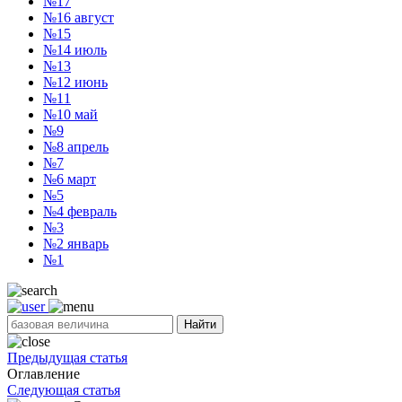
№17
№16
август
№15
№14
июль
№13
№12
июнь
№11
№10
май
№9
№8
апрель
№7
№6
март
№5
№4
февраль
№3
№2
январь
№1
Найти
Предыдущая статья
Оглавление
Следующая статья