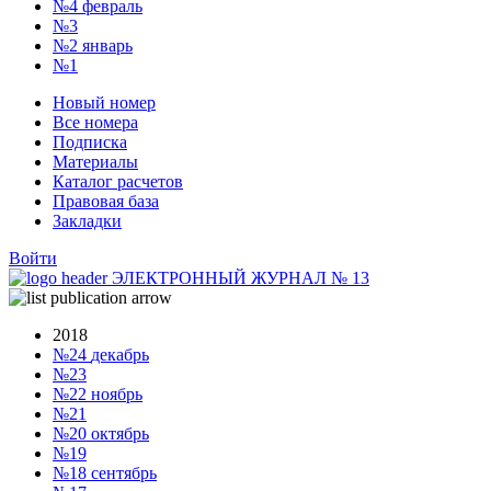
№4
февраль
№3
№2
январь
№1
Новый номер
Все номера
Подписка
Материалы
Каталог расчетов
Правовая база
Закладки
Войти
ЭЛЕКТРОННЫЙ ЖУРНАЛ
№
13
2018
№24
декабрь
№23
№22
ноябрь
№21
№20
октябрь
№19
№18
сентябрь