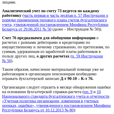
лицами.
Аналитический учет по счету 73 ведется по каждому
работнику
(
часть первая и часть десятая п. 57 Инструкции о
порядке применения типового плана счетов бухгалтерского
учета, утвержденной постановлением Минфина Республики
Беларусь от 29.06.2011 № 50
(далее – Инструкция № 50)).
Счет 76 предназначен для обобщения информации
о
расчетах с разными дебиторами и кредиторами по
имущественному и личному страхованию, по претензиям, по
суммам, удержанным из заработной платы работников в
пользу других лиц,
о других расчетах
(
п. 59 Инструкции
№ 50
).
Таким образом, начисление материальной помощи уже не
работающим в организации пенсионерам необходимо
отражать бухгалтерской записью
Д-т 90-10 – К-т 76.
Организации следует отразить в месяце обнаружения ошибки
на основании бухгалтерской справки-расчета (
пп. 9
и
10
Национального стандарта бухгалтерского учета и отчетности
«Учетная политика организации, изменения в учетных
оценках, ошибки», утвержденного постановлением Минфина
Республики Беларусь от 10.12.2013 № 80
):