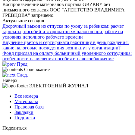
Воспроизведение материалов портала GBZP.BY без
письменного согласия OOO "АГЕНТСТВО ВЛАДИМИРА
ГРЕВЦОВА" запрещено.
Актуальное сегодня
Досрочный выход из отпуска по уходу за ребенком: расчет
зарплаты, пособий и «зарплатных» налогов при работе на
условиях неполного рабочего времени
Вручение цветов и сертификата работнику в день рождения:
какие налоговые последствия возникнут у организации?
Фонд прислал на оплату больничный уволенного сотрудника:
особенности начисления пособия и налогообложение
Пред.
Содержание
След.
Наверх
ЭЛЕКТРОННЫЙ ЖУРНАЛ
Все номера
Материалы
Правовая база
Закладки
Подписка
Поделиться