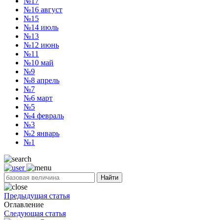
№17
№16
август
№15
№14
июль
№13
№12
июнь
№11
№10
май
№9
№8
апрель
№7
№6
март
№5
№4
февраль
№3
№2
январь
№1
Найти
Предыдущая статья
Оглавление
Следующая статья