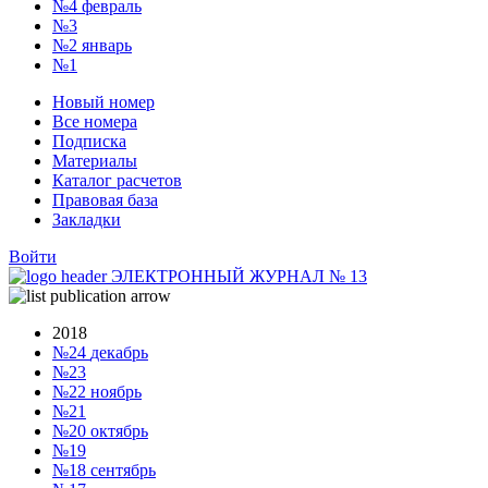
№4
февраль
№3
№2
январь
№1
Новый номер
Все номера
Подписка
Материалы
Каталог расчетов
Правовая база
Закладки
Войти
ЭЛЕКТРОННЫЙ ЖУРНАЛ
№
13
2018
№24
декабрь
№23
№22
ноябрь
№21
№20
октябрь
№19
№18
сентябрь