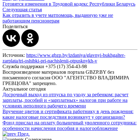
Готовятся изменения в Трудовой кодекс Республики Беларусь
Следующая статья
Как отразить в учете матпомощь, выданную уже не
работающим пенсионерам
Поделиться
Источник:
https://www.gbzp.by/izdaniya/glavnyi-bukhgalter-
zarplata/tri-oshibki-pri-nachislenii-otpusknykh-v
Служба поддержки +375 (17) 354-43-98
Воспроизведение материалов портала GBZP.BY без
письменного согласия OOO "АГЕНТСТВО ВЛАДИМИРА
ГРЕВЦОВА" запрещено.
Актуальное сегодня
Досрочный выход из отпуска по уходу за ребенком: расчет
зарплаты, пособий и «зарплатных» налогов при работе на
условиях неполного рабочего времени
Вручение цветов и сертификата работнику в день рождения:
какие налоговые последствия возникнут у организации?
Фонд прислал на оплату больничный уволенного сотрудника:
особенности начисления пособия и налогообложение
Пред.
Содержание