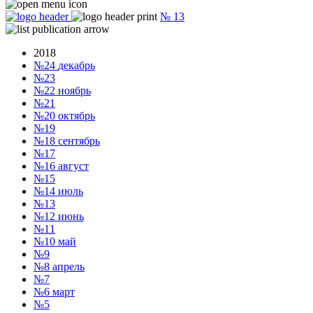
№
13
2018
№24
декабрь
№23
№22
ноябрь
№21
№20
октябрь
№19
№18
сентябрь
№17
№16
август
№15
№14
июль
№13
№12
июнь
№11
№10
май
№9
№8
апрель
№7
№6
март
№5